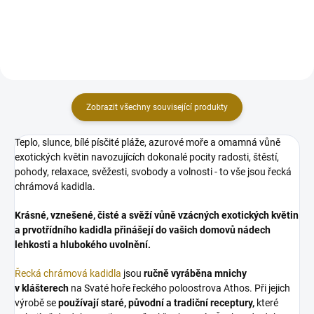
dřevěného uhlí snadno a rychle
dřevěného uhlí snadno a rychle
zapálíte pomocí zapalovače...
zapálíte pomocí zapalovače...
Zobrazit všechny související produkty
Teplo, slunce, bílé písčité pláže, azurové moře a omamná vůně
exotických květin navozujících dokonalé pocity radosti, štěstí,
pohody, relaxace, svěžesti, svobody a volnosti - to vše jsou řecká
chrámová kadidla.
Krásné, vznešené, čisté a svěží vůně vzácných exotických květin
a prvotřídního kadidla přinášejí do vašich domovů nádech
lehkosti a hlubokého uvolnění.
Řecká chrámová kadidla
jsou
ručně vyráběna mnichy
v klášterech
na Svaté hoře řeckého poloostrova Athos. Při jejich
výrobě se
používají staré, původní a tradiční receptury,
které