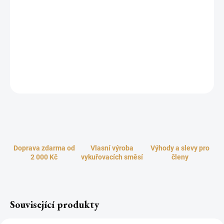
Majestátní, impozantní, nebeská - tak lze doslova charakterizovat
líbezně opojnou a příjemně květinovou vůní jedné z královen květin
- okouzlující lilie. Podmanivé, sladce květinové aroma, s něžnými
podtóny vanilky, symbolizuje svěžest, čistotu a nevinnost Při
vykuřování podporuje lilie duševní a emocionální zdraví, navozuje
spojení s bohy, anděly a duchovními průvodci.
ZEPTAT SE
HLÍDAT
Doprava zdarma od
Vlasní výroba
Výhody a slevy pro
2 000 Kč
vykuřovacích směsí
členy
Související produkty