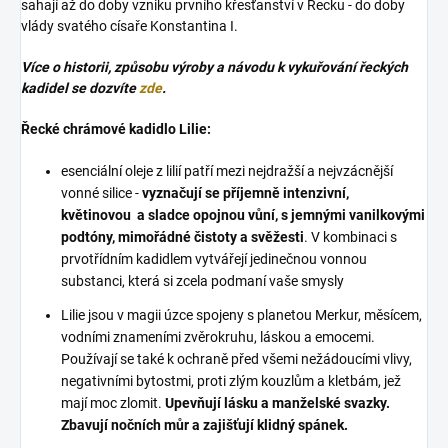
sahají až do doby vzniku prvního křesťanství v Řecku - do doby
vlády svatého císaře Konstantina I.
Více o historii, způsobu výroby a návodu k vykuřování řeckých
kadidel se dozvíte
zde
.
Řecké chrámové kadidlo Lilie:
esenciální oleje z lilií patří mezi nejdražší a nejvzácnější
vonné silice -
vyznačují se příjemně intenzivní,
květinovou a sladce opojnou vůní, s jemnými vanilkovými
podtóny, mimořádné čistoty a svěžesti
. V kombinaci s
prvotřídním kadidlem vytvářejí jedinečnou vonnou
substanci, která si zcela podmaní vaše smysly
Lilie jsou v magii úzce spojeny s planetou Merkur, měsícem,
vodními znameními zvěrokruhu, láskou a emocemi.
Používají se také k ochraně před všemi nežádoucími vlivy,
negativními bytostmi, proti zlým kouzlům a kletbám, jež
mají moc zlomit.
Upevňují lásku a manželské svazky.
Zbavují nočních můr a zajišťují klidný spánek.