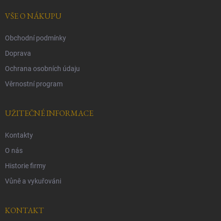
t
í
VŠE O NÁKUPU
Obchodní podmínky
Doprava
Ochrana osobních údaju
Věrnostní program
UŽITEČNÉ INFORMACE
Kontakty
O nás
Historie firmy
Vůně a vykuřováni
KONTAKT