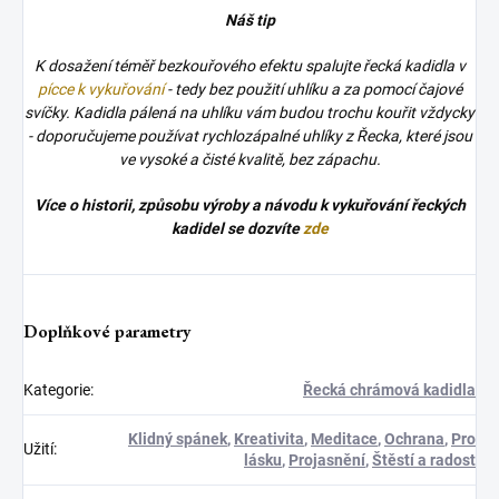
Náš tip
K dosažení téměř bezkouřového efektu spalujte řecká kadidla v
pícce k vykuřování
- tedy bez použití uhlíku a za pomocí čajové
svíčky. Kadidla pálená na uhlíku vám budou trochu kouřit vždycky
- doporučujeme používat rychlozápalné uhlíky z Řecka, které jsou
ve vysoké a čisté kvalitě, bez zápachu.
Více o historii, způsobu výroby a návodu k vykuřování řeckých
kadidel se dozvíte
zde
Doplňkové parametry
Kategorie
:
Řecká chrámová kadidla
Klidný spánek
,
Kreativita
,
Meditace
,
Ochrana
,
Pro
Užití
:
lásku
,
Projasnění
,
Štěstí a radost