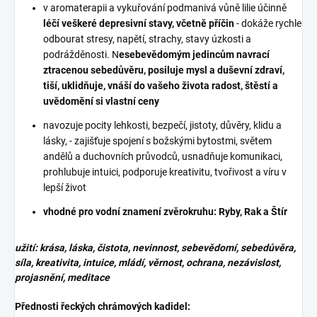
v aromaterapii a vykuřování podmanivá vůně lilie účinně
léčí veškeré depresivní stavy, včetně příčin
- dokáže rychle
odbourat stresy, napětí, strachy, stavy úzkosti a
podrážděnosti. N
esebevědomým jedincům navrací
ztracenou sebedůvěru, posiluje mysl a duševní zdraví,
tiší, uklidňuje, vnáší do vašeho života radost, štěstí a
uvědomění si vlastní ceny
navozuje pocity lehkosti, bezpečí, jistoty, důvěry, klidu a
lásky, - zajišťuje spojení s božskými bytostmi, světem
andělů a duchovních průvodců, usnadňuje komunikaci,
prohlubuje intuici, podporuje kreativitu, tvořivost a víru v
lepší život
vhodné pro vodní znamení zvěrokruhu: Ryby, Rak a Štír
užití: krása, láska, čistota, nevinnost, sebevědomí, sebedůvěra,
síla, kreativita, intuice, mládí, věrnost, ochrana, nezávislost,
projasnění, meditace
Přednosti řeckých chrámových kadidel: