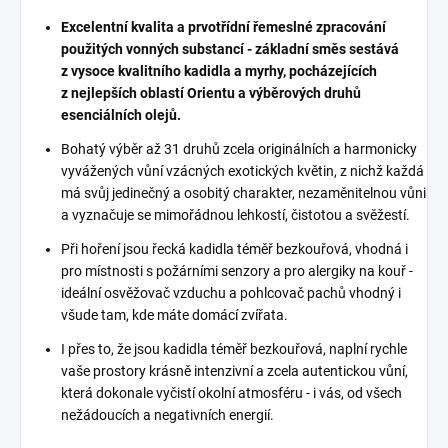
Excelentní kvalita a prvotřídní řemeslné zpracování
použitých vonných substancí - základní směs sestává
z vysoce kvalitního kadidla a myrhy, pocházejících
z nejlepších oblastí Orientu a výběrových druhů
esenciálních olejů.
Bohatý výběr až 31 druhů zcela originálních a harmonicky
vyvážených vůní vzácných exotických květin, z nichž každá
má svůj jedinečný a osobitý charakter, nezaměnitelnou vůni
a vyznačuje se mimořádnou lehkostí, čistotou a svěžestí.
Při hoření jsou řecká kadidla téměř bezkouřová, vhodná i
pro místnosti s požárními senzory a pro alergiky na kouř -
ideální osvěžovač vzduchu a pohlcovač pachů vhodný i
všude tam, kde máte domácí zvířata.
I přes to, že jsou kadidla téměř bezkouřová, naplní rychle
vaše prostory krásně intenzivní a zcela autentickou vůní,
která dokonale vyčistí okolní atmosféru - i vás, od všech
nežádoucích a negativních energií.