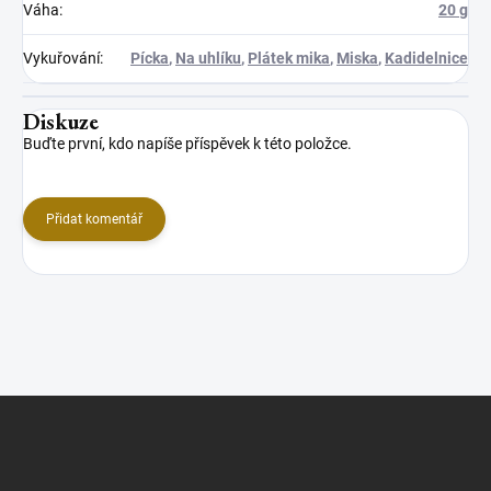
Váha
:
20 g
Vykuřování
:
Pícka
,
Na uhlíku
,
Plátek mika
,
Miska
,
Kadidelnice
Diskuze
Buďte první, kdo napíše příspěvek k této položce.
Přidat komentář
Z
á
p
a