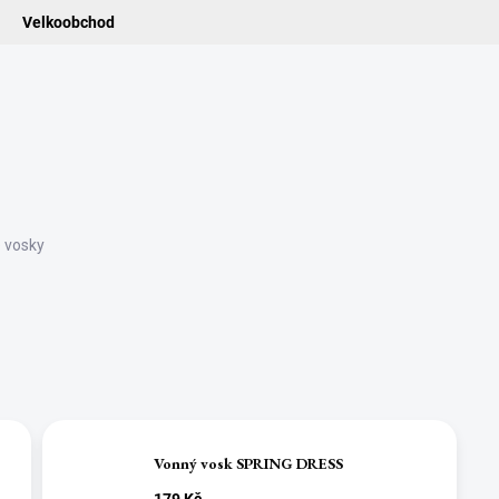
Velkoobchod
ledat
ADIDELNICE
POMŮCKY
VONNÉ TYČINKY
VŮNĚ & ES
 vosky
Vonný vosk SPRING DRESS
179 Kč