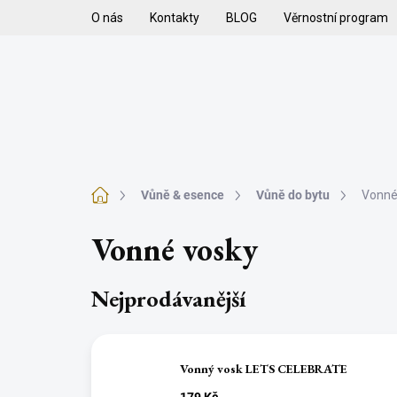
Přejít
O nás
Kontakty
BLOG
Věrnostní program
na
obsah
H
VYKUŘOVADLA
VYKUŘOVACÍ SMĚSI
K
Domů
Vůně & esence
Vůně do bytu
Vonné
Vonné vosky
Nejprodávanější
Vonný vosk LETS CELEBRATE
179 Kč