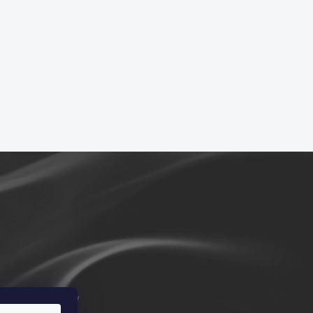
m/vykurovadla.cz/