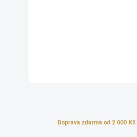
179 Kč
Milujete svěží jarní vůně a pastelové tóny? Pak vá
milým názvem Jarní šatičky zaručeně potěší. Jemná
sobě nese příjemnou...
Doprava zdarma od 2 000 Kč