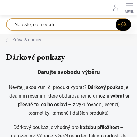
Přejít
na
obsah
Hledat
Krása & domov
Dárkové poukazy
Darujte svobodu výběru
Nevíte, jakou vůni či produkt vybrat?
Dárkový poukaz
je
ideálním řešením, které obdarovanému umožní
vybrat si
přesně to, co ho osloví
– z vykuřovadel, esencí,
kosmetiky, kamenů i dalších produktů.
Dárkový poukaz je vhodný pro
každou příležitost
–
narozeniny, Vánoce, výročí nebo jen tak pro radost. Je