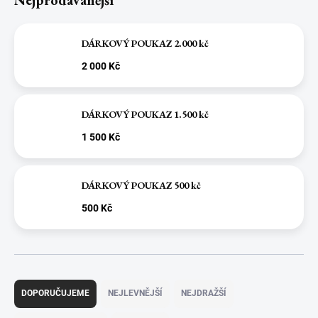
DÁRKOVÝ POUKAZ 2.000 kč
2 000 Kč
DÁRKOVÝ POUKAZ 1.500 kč
1 500 Kč
DÁRKOVÝ POUKAZ 500 kč
500 Kč
Ř
a
DOPORUČUJEME
NEJLEVNĚJŠÍ
NEJDRAŽŠÍ
z