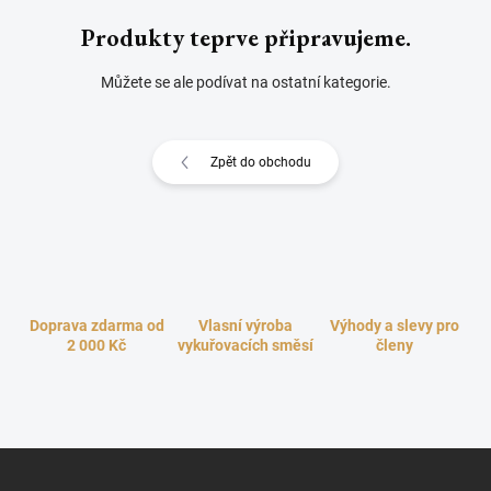
Produkty teprve připravujeme.
Můžete se ale podívat na ostatní kategorie.
Zpět do obchodu
Doprava zdarma od
Vlasní výroba
Výhody a slevy pro
2 000 Kč
vykuřovacích směsí
členy
Z
á