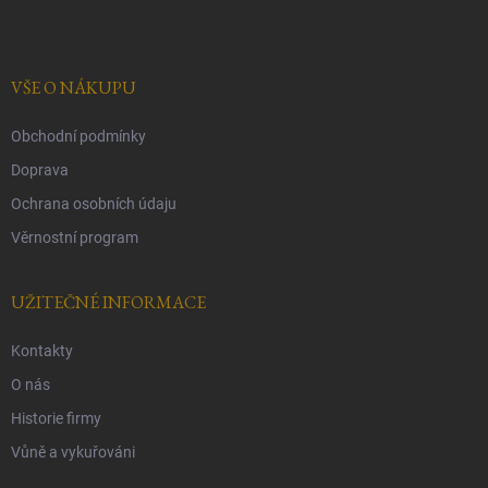
p
a
t
í
VŠE O NÁKUPU
Obchodní podmínky
Doprava
Ochrana osobních údaju
Věrnostní program
UŽITEČNÉ INFORMACE
Kontakty
O nás
Historie firmy
Vůně a vykuřováni