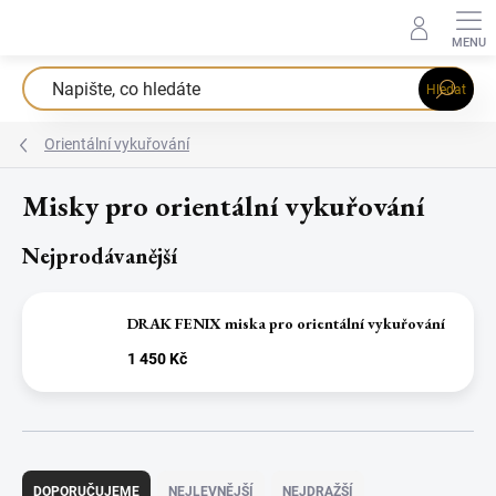
Přejít
na
obsah
Hledat
Orientální vykuřování
Misky pro orientální vykuřování
Nejprodávanější
DRAK FENIX miska pro orientální vykuřování
1 450 Kč
Ř
a
DOPORUČUJEME
NEJLEVNĚJŠÍ
NEJDRAŽŠÍ