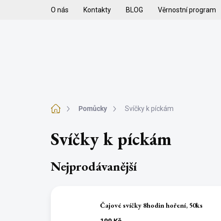
Přejít
O nás
Kontakty
BLOG
Věrnostní program
na
obsah
H
VYKUŘOVADLA
VYKUŘOVACÍ SMĚSI
K
Domů
Pomůcky
Svíčky k píckám
Svíčky k píckám
Nejprodávanější
Čajové svíčky 8hodin hoření, 50ks
199 Kč