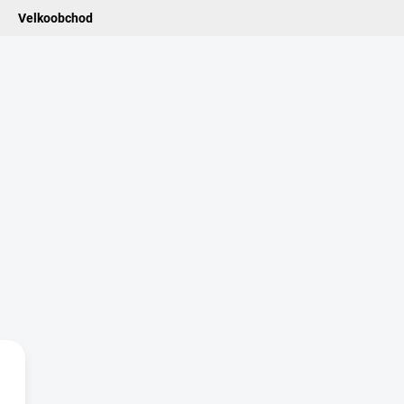
Velkoobchod
ledat
ADIDELNICE
POMŮCKY
VONNÉ TYČINKY
VŮNĚ & ES