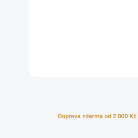
199 Kč
Kvalitní čajová svíčka s prodlouženou dobou hoření 
z tvrdého vysoce kvalitního parafínu, který 100 % vy
Doprava zdarma od 2 000 Kč