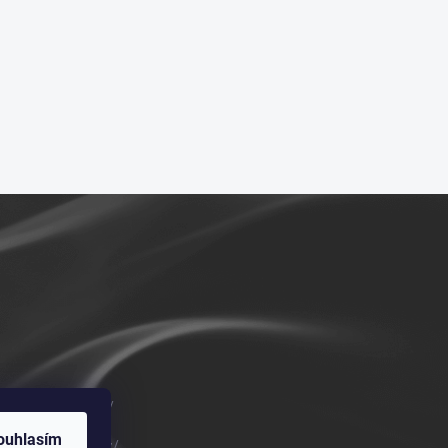
m/vykurovadla.cz/
ouhlasím
om/vykurovadla.cz/