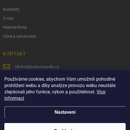
Kontakty
O nás
Historie firmy
Vůně a vykuřováni
KONTAKT
obchod
@
vykurovadla.cz
+420 603 149 699
Používáme cookies, abychom Vám umožnili pohodlné
prohlížení webu a díky analýze provozu webu neustále
https://www.facebook.com/vykurovadla.cz/
zlepšovali jeho funkce, výkon a použitelnost.
Více
informací
https://www.instagram.com/vykurovadla.cz/
Nastavení
Copyright 2026
Vykurovadla.cz
. Všechna práva vyhrazena.