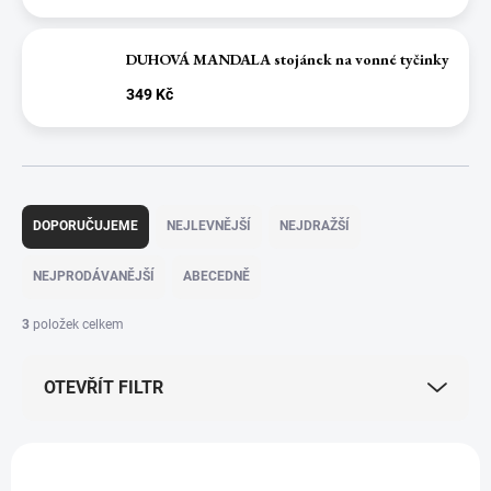
DUHOVÁ MANDALA stojánek na vonné tyčinky
349 Kč
Ř
a
DOPORUČUJEME
NEJLEVNĚJŠÍ
NEJDRAŽŠÍ
z
e
NEJPRODÁVANĚJŠÍ
ABECEDNĚ
n
í
3
položek celkem
p
r
OTEVŘÍT FILTR
o
d
u
V
k
ý
t