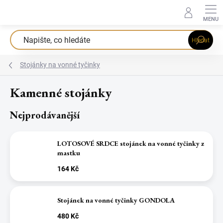
Přejít
na
obsah
Hledat
Stojánky na vonné tyčinky
Kamenné stojánky
Nejprodávanější
LOTOSOVÉ SRDCE stojánek na vonné tyčinky z
mastku
164 Kč
Stojánek na vonné tyčinky GONDOLA
480 Kč