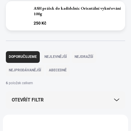
ASH prášek do kadidelnic Orientální vykuřování
100g
250 Kč
Ř
a
DOPORUČUJEME
NEJLEVNĚJŠÍ
NEJDRAŽŠÍ
z
e
NEJPRODÁVANĚJŠÍ
ABECEDNĚ
n
í
6
položek celkem
p
r
OTEVŘÍT FILTR
o
d
u
V
k
ý
t
p