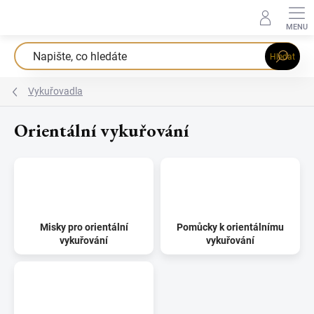
Přejít
na
obsah
Hledat
Vykuřovadla
Orientální vykuřování
Misky pro orientální
Pomůcky k orientálnímu
vykuřování
vykuřování