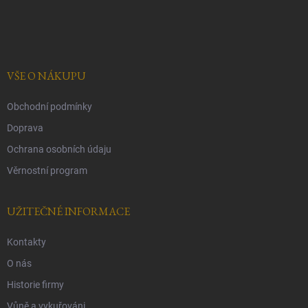
Z
ý
á
p
p
i
a
s
t
u
í
VŠE O NÁKUPU
Obchodní podmínky
Doprava
Ochrana osobních údaju
Věrnostní program
UŽITEČNÉ INFORMACE
Kontakty
O nás
Historie firmy
Vůně a vykuřováni