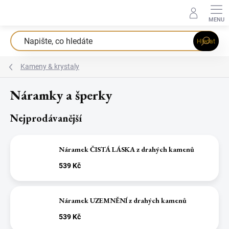
Přejít
na
obsah
Hledat
Kameny & krystaly
Náramky a šperky
Nejprodávanější
Náramek ČISTÁ LÁSKA z drahých kamenů
539 Kč
Náramek UZEMNĚNÍ z drahých kamenů
539 Kč