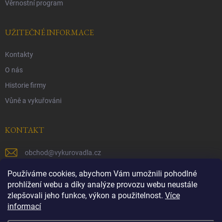
Věrnostní program
UŽITEČNÉ INFORMACE
Kontakty
O nás
Historie firmy
Vůně a vykuřováni
KONTAKT
obchod
@
vykurovadla.cz
+420 603 149 699
Používáme cookies, abychom Vám umožnili pohodlné
prohlížení webu a díky analýze provozu webu neustále
https://www.facebook.com/vykurovadla.cz/
zlepšovali jeho funkce, výkon a použitelnost.
Více
informací
https://www.instagram.com/vykurovadla.cz/