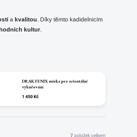
stí
 a 
kvalitou
. Díky těmto kadidelnicím 
hodních kultur
.
DRAK FENIX miska pro orientální
vykuřování
1 450 Kč
7
položek celkem