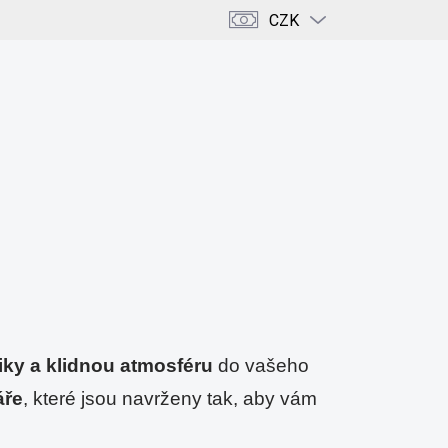
CZK
PRÁZDNÝ KOŠÍK
NÁKUPNÍ
KOŠÍK
ENCE
KRÁSA & DOMOV
KAMENY & KRYSTALY
iky a klidnou atmosféru
 do vašeho 
áře
, které jsou navrženy tak, aby vám 