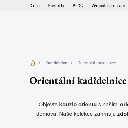
Přejít
O nás
Kontakty
BLOG
Věrnostní program
na
obsah
H
VYKUŘOVADLA
VYKUŘOVACÍ SMĚSI
K
Domů
Kadidelnice
Orientální kadidelnice
Orientální kadidelnice
Objevte 
kouzlo orientu
 s našimi 
ori
domova. Naše kolekce zahrnuje 
zdob