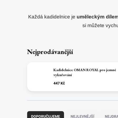
Každá kadidelnice je 
uměleckým díle
si můžete vychu
Nejprodávanější
Kadidelnice OMAN ROYAL pro jemné
vykuřování
447 Kč
Ř
a
DOPORUČUJEME
NEJLEVNĚJŠÍ
NEJDRA