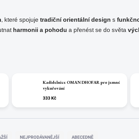
m
, které spojuje 
tradiční orientální design
 s 
funkčno
tnat 
harmonii a pohodu
 a přenést se do světa 
výc
Kadidelnice OMAN DHOFAR pro jemné
vykuřování
333 Kč
ŽŠÍ
NEJPRODÁVANĚJŠÍ
ABECEDNĚ