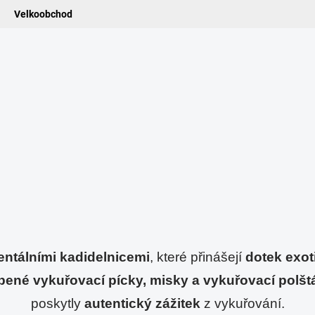
Velkoobchod
ledat
ADIDELNICE
POMŮCKY
VONNÉ TYČINKY
VŮNĚ & ES
entálními kadidelnicemi
, které přinášejí 
dotek exot
ené vykuřovací pícky, misky a vykuřovací polšt
poskytly 
autentický zážitek
 z vykuřování.