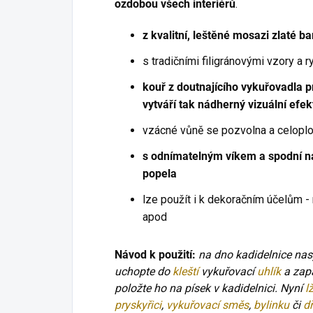
ozdobou všech interiérů
.
z kvalitní, leštěné mosazi zlaté ba
s tradičními filigránovými vzory a r
kouř z doutnajícího vykuřovadla 
vytváří tak nádherný vizuální efek
vzácné vůně se pozvolna a celoplo
s odnímatelným víkem a spodní 
popela
lze použít i k dekoračním účelům -
apod
Návod k použití:
na dno kadidelnice na
uchopte do
kleští
vykuřovací
uhlík
a zapa
položte ho na písek v kadidelnici. Nyní
l
pryskyřici
,
vykuřovací směs
,
bylinku
či
d