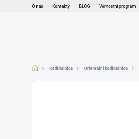
Přejít
O nás
Kontakty
BLOG
Věrnostní program
na
obsah
H
VYKUŘOVADLA
VYKUŘOVACÍ SMĚSI
K
Domů
Kadidelnice
Orientální kadidelnice
Neohodnoceno
Podrobnosti hodnoce