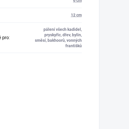
6 cm
12 cm
pálení všech kadidel,
pryskyřic, dřev, bylin,
 pro
:
směsí, bakhoorů, vonných
františků