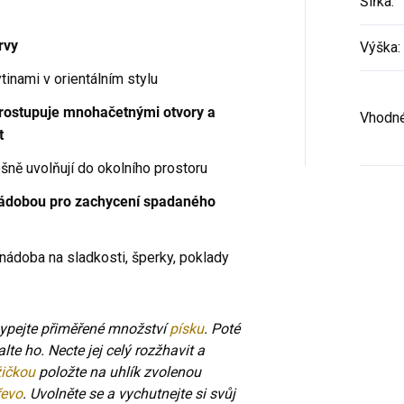
Šířka
:
rvy
Výška
:
ytinami v orientálním stylu
prostupuje mnohačetnými otvory a
Vhodné
t
šně uvolňují do okolního prostoru
nádobou pro zachycení spadaného
 nádoba na sladkosti, šperky, poklady
sypejte přiměřené množství
písku
. Poté
lte ho. Necte jej celý rozžhavit a
žičkou
položte na uhlík zvolenou
řevo
. Uvolněte se a vychutnejte si svůj