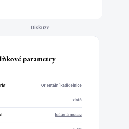
zapalovače...
Diskuze
lňkové parametry
rie
:
Orientální kadidelnice
zlatá
ál
:
leštěná mosaz