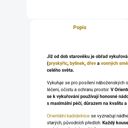
hluboké duchovní...
Popis
Již od dob starověku je obřad vykuřov
(
pryskyřic
,
bylinek
,
dřev
a
vonných smě
celého světa.
Vykuřuje se pro posílení náboženských o
léčení, očistu a ochranu prostor.
V Orien
se k vykuřování používají honosné nád
s maximální péčí, důrazem na kvalitu a 
Orientální kadidelnice
se vyznačují nádhe
starých, původních předloh.
Každý kousek