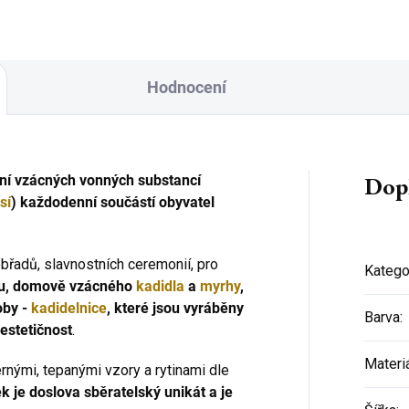
zapalovače...
Hodnocení
Dop
ání vzácných vonných substancí
sí
) každodenní součástí obyvatel
břadů, slavnostních ceremonií, pro
Katego
tu, domově vzácného
kadidla
a
myrhy
,
oby -
kadidelnice
, které jsou vyráběny
Barva
:
estetičnost
.
Materi
rnými, tepanými vzory a rytinami dle
 je doslova sběratelský unikát a je