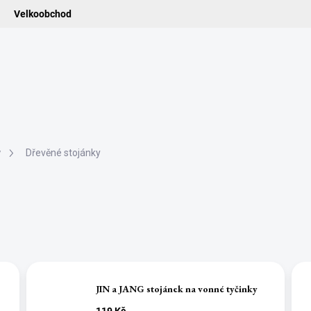
Velkoobchod
ledat
ADIDELNICE
POMŮCKY
VONNÉ TYČINKY
VŮNĚ & ES
y
Dřevěné stojánky
JIN a JANG stojánek na vonné tyčinky
119 Kč