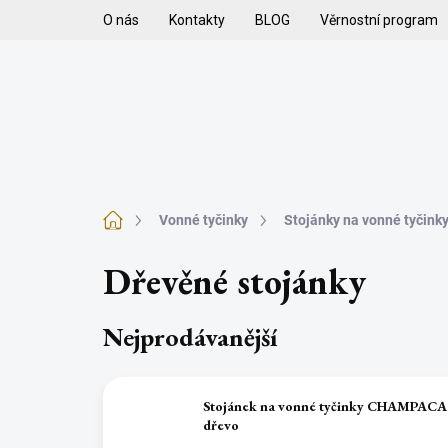
Přejít
O nás
Kontakty
BLOG
Věrnostní program
na
obsah
H
VYKUŘOVADLA
VYKUŘOVACÍ SMĚSI
K
Domů
Vonné tyčinky
Stojánky na vonné tyčink
Dřevěné stojánky
Nejprodávanější
Stojánek na vonné tyčinky CHAMPACA
dřevo