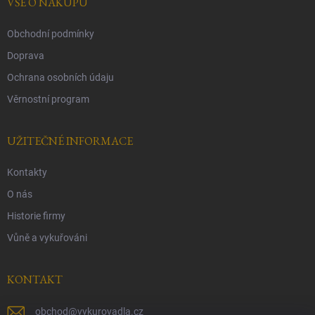
í
VŠE O NÁKUPU
Obchodní podmínky
Doprava
Ochrana osobních údaju
Věrnostní program
UŽITEČNÉ INFORMACE
Kontakty
O nás
Historie firmy
Vůně a vykuřováni
KONTAKT
obchod
@
vykurovadla.cz