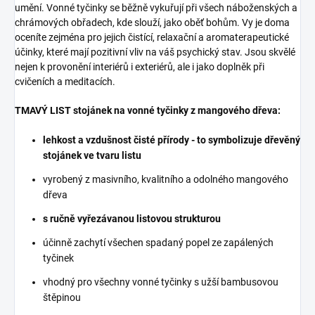
umění. Vonné tyčinky se běžně vykuřují při všech náboženských a
chrámových obřadech, kde slouží, jako oběť bohům. Vy je doma
oceníte zejména pro jejich čistící, relaxační a aromaterapeutické
účinky, které mají pozitivní vliv na váš psychický stav. Jsou skvělé
nejen k provonění interiérů i exteriérů, ale i jako doplněk při
cvičeních a meditacích.
TMAVÝ LIST stojánek na vonné tyčinky z mangového dřeva:
lehkost a vzdušnost čisté přírody - to symbolizuje dřevěný
stojánek ve tvaru listu
vyrobený z masivního, kvalitního a odolného mangového
dřeva
s ručně vyřezávanou listovou strukturou
účinně zachytí všechen spadaný popel ze zapálených
tyčinek
vhodný pro všechny vonné tyčinky s užší bambusovou
štěpinou