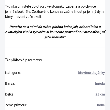
Tyčinku umístěte do otvoru ve stojánku, zapalte a po chvilce
jemně sfoukněte. Ze žhavého konce se začne linout příjemný dým,
který provoní vaše okolí.
Ponořte se s námi do světa plného krásných, orientálních a
exotických vůní a vytvořte si kouzelně provoněnou atmosféru, ať
jste kdekoliv!
Doplňkové parametry
Kategorie
:
Dřevěné stojánky
Barva
:
hnědá
Délka
:
28 cm
Země původu
:
Indie