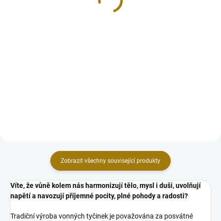
49 Kč
49 Kč
Do košíku
Do košíku
Bylinné vonné tyčinky z exkluzivní
Tradiční indické vonné tyčinky
řady Tribal Soul jsou inspirované
Satya s vůní posvátného dřeva
indiánskou obřadní technikou
Palo Santo. Jsou ručně vyráběné
vykuřování posvátnými
v Indii z nejkvalitnějších
šamanskými svazky. Jedná se o
přírodních surovin a vonných
tradiční a velmi mocný...
olejů. Mystická a sladce...
Zobrazit všechny související produkty
Víte, že vůně kolem nás harmonizují tělo, mysl i duši, uvolňují
napětí a navozují příjemné pocity, plné pohody a radosti?
Tradiční výroba vonných tyčinek je považována za posvátné