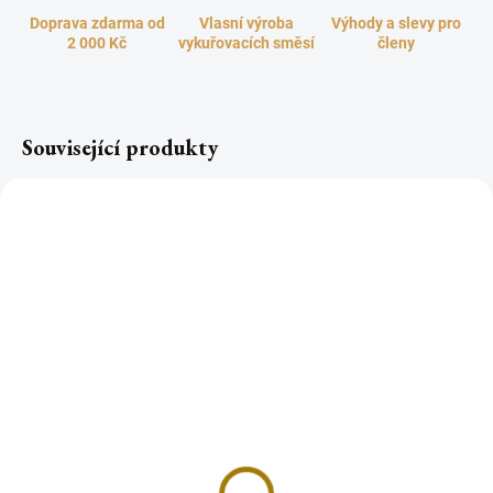
Doprava zdarma od
Vlasní výroba
Výhody a slevy pro
2 000 Kč
vykuřovacích směsí
členy
Související produkty
Šamanské vonné tyčinky
Satya PALO SANTO
PALO SANTO
vonné tyčinky Indie