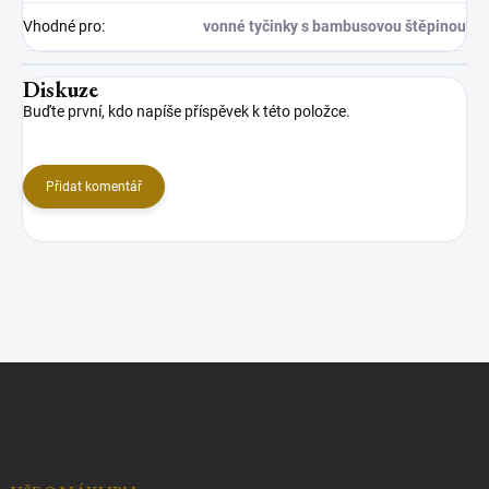
Vhodné pro
:
vonné tyčinky s bambusovou štěpinou
Diskuze
Buďte první, kdo napíše příspěvek k této položce.
Přidat komentář
Z
á
p
a
t