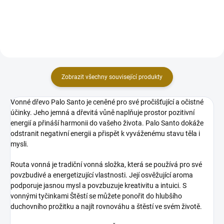
váš vykuřovací obřad....
listů jsou jedním z nejmódnějších
dekoračních...
Zobrazit všechny související produkty
Vonné dřevo Palo Santo je ceněné pro své pročišťující a očistné
účinky. Jeho jemná a dřevitá vůně naplňuje prostor pozitivní
energií a přináší harmonii do vašeho života. Palo Santo dokáže
odstranit negativní energii a přispět k vyváženému stavu těla i
mysli.
Routa vonná je tradiční vonná složka, která se používá pro své
povzbudivé a energetizující vlastnosti. Její osvěžující aroma
podporuje jasnou mysl a povzbuzuje kreativitu a intuici. S
vonnými tyčinkami Štěstí se můžete ponořit do hlubšího
duchovního prožitku a najít rovnováhu a štěstí ve svém životě.