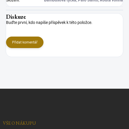
Složení
:
Bambusová tyčka, Palo Santo, Routa vonná
Diskuze
Buďte první, kdo napíše příspěvek k této položce.
Přidat komentář
Z
á
p
a
t
í
VŠE O NÁKUPU