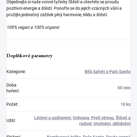
Objednejte si naše vonné tyčinky Štěstí a otevřete se proudu
pozitivní energie a štěstí. Ponořte se do jejich vzácných vůní a
prožijte jedinečný zážitek plný harmonie, klidu a štěstí.
100% vegan a 100% organic
Doplňkové parametry
Kategorie
:
Bílá šalvěj a Palo Santo
Doba
50 min
hoření
:
Počet
:
10 ks
Léčení a uzdravení
,
Ochrana
,
Proti stresu
,
Štěstí a
Užití
:
radost
,
Uvolnění, uklidnění