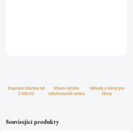
−
+
Přidat do košíku
Připravte se na cestu ke štěstí a duchovnímu naplnění s našimi
vzácnými vonnými tyčinkami Štěstí. Kombinace vonného dřeva
Palo Santo a Routy vonné vytváří harmonický orchestr vůní, který
vás zavede do světa klidu, vyrovnanosti a harmonie.
ZEPTAT SE
HLÍDAT
Doprava zdarma od
Vlasní výroba
Výhody a slevy pro
2 000 Kč
vykuřovacích směsí
členy
Související produkty