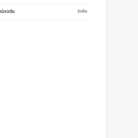
původu
:
Indie