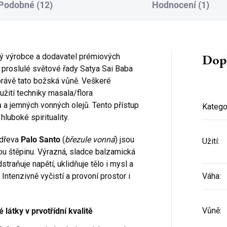
Podobné (12)
Hodnocení (1)
Dop
ký výrobce a dodavatel prémiových
 proslulé světové řady Satya Sai Baba
rávě tato božská vůně. Veškeré
užití techniky masala/flora
ků a jemných vonných olejů. Tento přístup
Katego
hluboké spirituality.
 dřeva
Palo Santo
(
březule vonná
) jsou
Užití
:
u štěpinu. Výrazná, sladce balzamická
traňuje napětí, uklidňuje tělo i mysl a
 Intenzivně vyčistí a provoní prostor i
Váha
:
Vůně
:
 látky v prvotřídní kvalitě