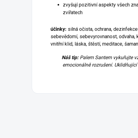
zvyšují pozitivní aspekty všech z
zvířatech
účinky:
silná očista, ochrana, dezinfekce
sebevědomí, sebevyrovnanost, odvaha, kr
vnitřní klid, láska, štěstí, meditace, šam
Náš tip:
Palem Santem vykuřujte vžd
emocionálně rozrušení. Uklidňující