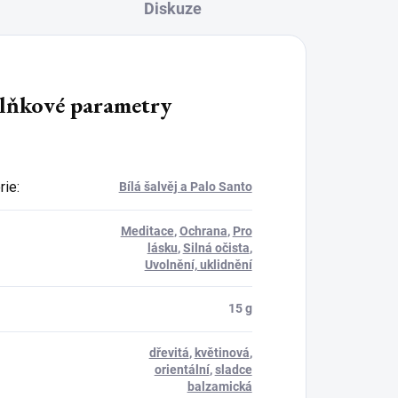
Diskuze
lňkové parametry
rie
:
Bílá šalvěj a Palo Santo
Meditace
,
Ochrana
,
Pro
lásku
,
Silná očista
,
Uvolnění, uklidnění
15 g
dřevitá
,
květinová
,
orientální
,
sladce
balzamická