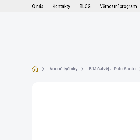
Přejít
O nás
Kontakty
BLOG
Věrnostní program
na
obsah
H
VYKUŘOVADLA
VYKUŘOVACÍ SMĚSI
K
Domů
Vonné tyčinky
Bílá šalvěj a Palo Santo
1 hodnocení
Podrobnosti hodnocení