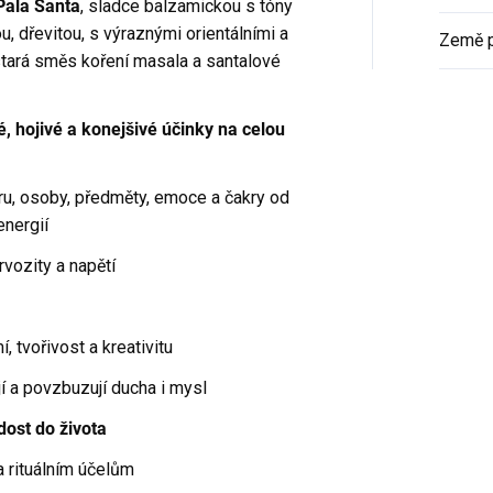
Pala Santa
, sladce balzamickou s tóny
, dřevitou, s výraznými orientálními a
Země 
stará směs koření masala a santalové
ivé, hojivé a konejšivé účinky na celou
uru, osoby, předměty, emoce a čakry od
nergií
rvozity a napětí
, tvořivost a kreativitu
jí a povzbuzují ducha i mysl
adost do života
 rituálním účelům