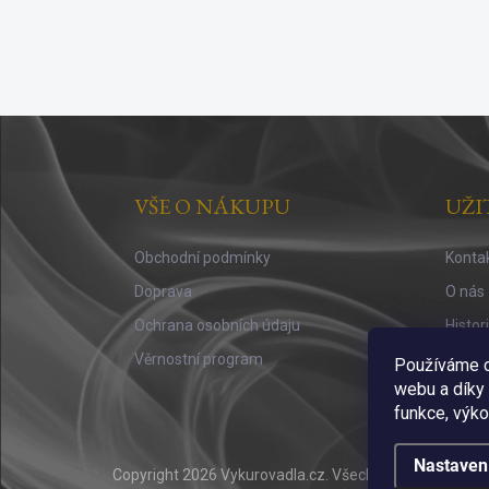
Z
á
p
a
VŠE O NÁKUPU
UŽI
t
í
Obchodní podmínky
Konta
Doprava
O nás
Ochrana osobních údaju
Histor
Věrnostní program
Vůně a
Používáme c
webu a díky
funkce, výko
Nastaven
Copyright 2026
Vykurovadla.cz
. Všechna práva vyhraz