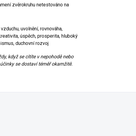
namení zvěrokruhu netestováno na
 vzduchu, uvolnění, rovnováha,
eativita, úspěch, prosperita, hluboký
anismus, duchovní rozvoj
y, když se cítíte v nepohodě nebo
 účinky se dostaví téměř okamžitě.