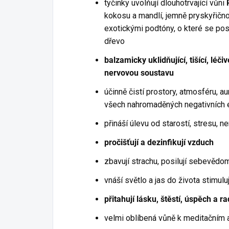
tyčinky uvolňují dlouhotrvající vůni
kokosu a mandlí, jemně pryskyřičnou
exotickými podtóny, o které se po
dřevo
balzamicky uklidňující, tišící, léč
nervovou soustavu
účinně čistí prostory, atmosféru, a
všech nahromaděných negativních e
přináší úlevu od starostí, stresu, ne
pročišťují a dezinfikují vzduch
zbavují strachu, posilují sebevědomí
vnáší světlo a jas do života stimulu
přitahují lásku, štěstí, úspěch a r
velmi oblíbená vůně k meditačním a