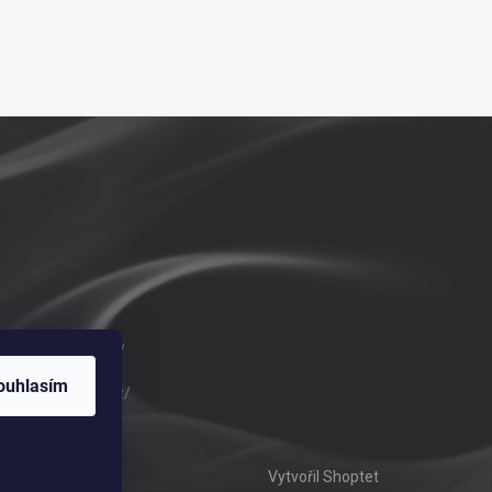
m/vykurovadla.cz/
ouhlasím
om/vykurovadla.cz/
Vytvořil Shoptet