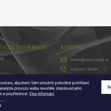
TEČNÉ INFORMACE
KONTAKT
kty
obchod
@
vykurovadla.cz
+420 603 149 699
ie firmy
https://www.facebook.co
 vykuřováni
ookies, abychom Vám umožnili pohodlné prohlížení
S
 analýze provozu webu neustále zlepšovali jeho
https://www.instagram.c
n a použitelnost.
Více informací
í
ena.