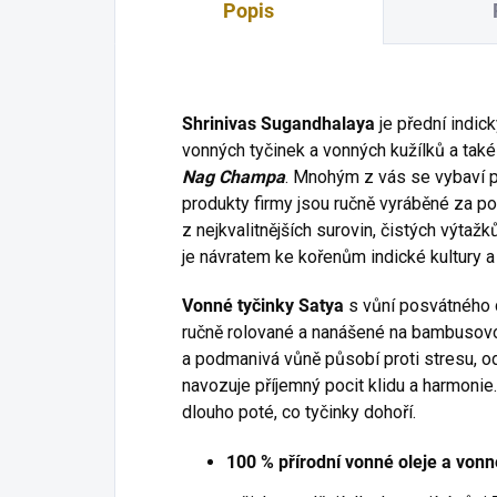
Popis
Shrinivas Sugandhalaya
je přední indic
vonných tyčinek a vonných kužílků a také
Nag Champa
. Mnohým z vás se vybaví p
produkty firmy jsou ručně vyráběné za po
z nejkvalitnějších surovin, čistých výtaž
je návratem ke kořenům indické kultury a 
Vonné tyčinky Satya
s vůní posvátného
ručně rolované a nanášené na bambusovo
a podmanivá vůně působí proti stresu, ods
navozuje příjemný pocit klidu a harmonie.
dlouho poté, co tyčinky dohoří.
100 % přírodní vonné oleje a vonné