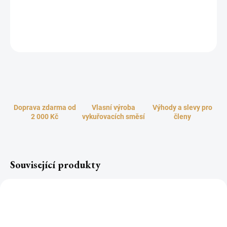
Ručně vyřezávaná a bohatě zdobená dřevěná truhlička - stojánek
na vonné tyčinky a františky, s praktickým úložným boxem.
ZEPTAT SE
HLÍDAT
Doprava zdarma od
Vlasní výroba
Výhody a slevy pro
2 000 Kč
vykuřovacích směsí
členy
Související produkty