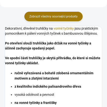
Zobrazit všechny související produkty
Dekorativní, dřevěné truhličky na
vonné tyčinky
jsou praktickým
pomocníkem k pálení vonných tyčinek s bambusovou štěpinou.
Po otevření slouží truhlička jako držák na vonné tyčinky a
účinně zachycuje spadaný popel.
Ve spodní části truhličky je skrytá přihrádka, do které si můžete
vonné tyčinky ukládat.
ručně vyřezávaná a bohatě zdobená ornamentálním
motivem a zlatými intarziemi
z kvalitního indického palisandrového dřeva
vysoká odolnost a pevnost
na vonné tyčinky a františky