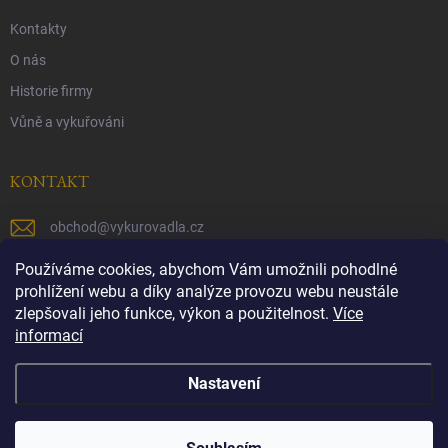
Kontakty
O nás
Historie firmy
Vůně a vykuřováni
KONTAKT
obchod
@
vykurovadla.cz
+420 603 149 699
Používáme cookies, abychom Vám umožnili pohodlné
prohlížení webu a díky analýze provozu webu neustále
https://www.facebook.com/vykurovadla.cz/
zlepšovali jeho funkce, výkon a použitelnost.
Více
informací
https://www.instagram.com/vykurovadla.cz/
Nastavení
Copyright 2026
Vykurovadla.cz
. Všechna práva vyhrazena.