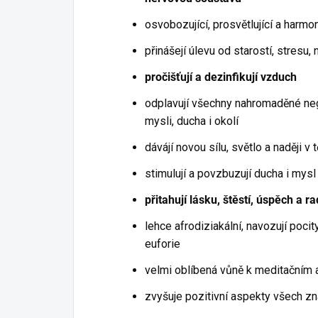
osvobozující, prosvětlující a harmo
přinášejí úlevu od starostí, stresu, 
pročišťují a dezinfikují vzduch
odplavují všechny nahromaděné nega
mysli, ducha i okolí
dávájí novou sílu, světlo a naději v
stimulují a povzbuzují ducha i mysl
přitahují lásku, štěstí, úspěch a r
lehce afrodiziakální, navozují poci
euforie
velmi oblíbená vůně k meditačním a
zvyšuje pozitivní aspekty všech z