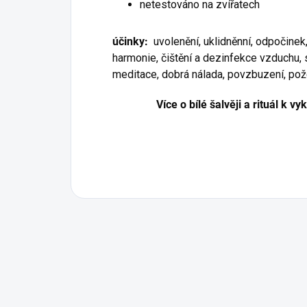
netestováno na zvířatech
účinky:
uvolenění, uklidněnní, odpočinek, 
harmonie, čištění a dezinfekce vzduchu, sí
meditace, dobrá nálada, povzbuzení, po
Více o bílé šalvěji a rituál k v