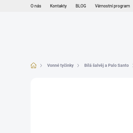
Přejít
O nás
Kontakty
BLOG
Věrnostní program
na
obsah
H
VYKUŘOVADLA
VYKUŘOVACÍ SMĚSI
K
Domů
Vonné tyčinky
Bílá šalvěj a Palo Santo
Neohodnoceno
Podrobnosti hodnoce