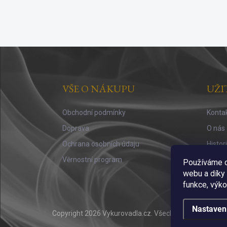
Z
á
p
a
VŠE O NÁKUPU
UŽI
t
í
Obchodní podmínky
Konta
Doprava
O nás
Ochrana osobních údaju
Histor
Věrnostní program
Vůně a
Používáme c
webu a díky
funkce, výko
Nastaven
Copyright 2026
Vykurovadla.cz
. Všechna práva vyhraz