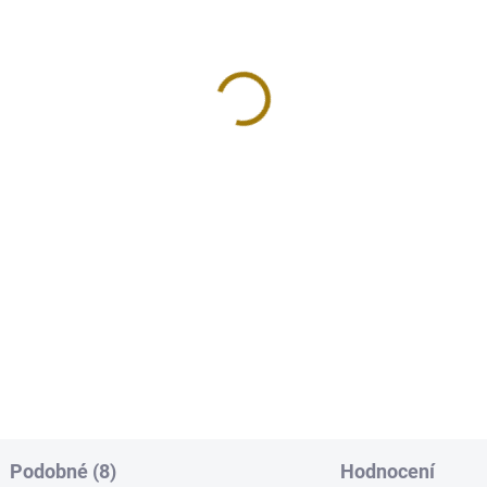
ánek na vonné tyčinky
Truhlička a stojánek na
TIC dřevo Mani Bhadra
vonné tyčinky Orient
 Kč
279 Kč
Do košíku
Do košíku
duchý a krásný dřevěný
Ručně vyřezávaná a bohatě
nek na vonné tyčinky s ruční
zdobená dřevěná truhlička -
ou symbolu keltského uzlu.
stojánek na vonné tyčinky a
ký uzel vyzařuje své pozitivní
františky, s praktickým úložný
ce do okolního prostoru a tím
boxem.
Podobné (8)
Hodnocení