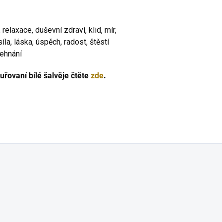
relaxace, duševní zdraví, klid, mír,
la, láska, úspěch, radost, štěstí
žehnání
ykuřovaní bílé šalvěje čtěte
zde
.