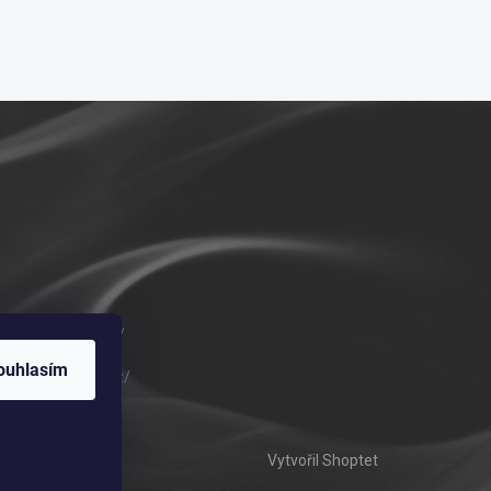
m/vykurovadla.cz/
ouhlasím
om/vykurovadla.cz/
Vytvořil Shoptet