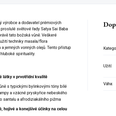
Dop
ký výrobce a dodavatel prémiových
 proslulé světové řady Satya Sai Baba
rávě tato božská vůně. Veškeré
užití techniky masala/flora
ků a jemných vonných olejů. Tento přístup
Katego
hluboké spirituality.
Užití
:
 látky v prvotřídní kvalitě
Váha
:
 vůně s typickými bylinkovými tóny bílé
hampy a vzácné pryskyřice nebeského
o santalu a afrodiziakálního pižma
ivé, hojivé a konejšivé účinky na celou