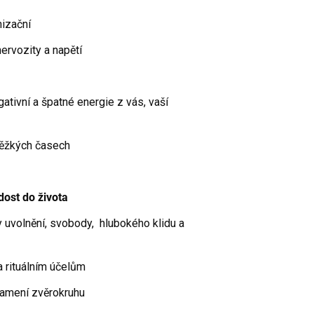
nizační
nervozity a napětí
tivní a špatné energie z vás, vaší
 těžkých časech
adost do života
ty uvolnění, svobody, hlubokého klidu a
 rituálním účelům
namení zvěrokruhu