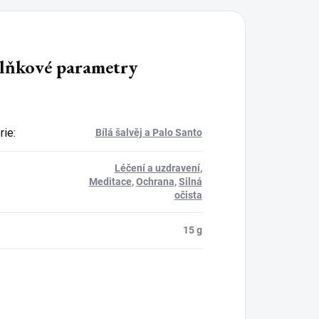
lňkové parametry
rie
:
Bílá šalvěj a Palo Santo
Léčení a uzdravení
,
Meditace
,
Ochrana
,
Silná
očista
15 g