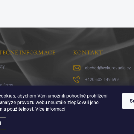
TEČNÉ INFORMACE
KONTAKT
kty
obchod
@
vykurovadla.cz
+420 603 149 699
ie firmy
https://www.facebook.co
 vykuřováni
ookies, abychom Vám umožnili pohodlné prohlížení
S
 analýze provozu webu neustále zlepšovali jeho
https://www.instagram.c
n a použitelnost.
Více informací
í
ena.