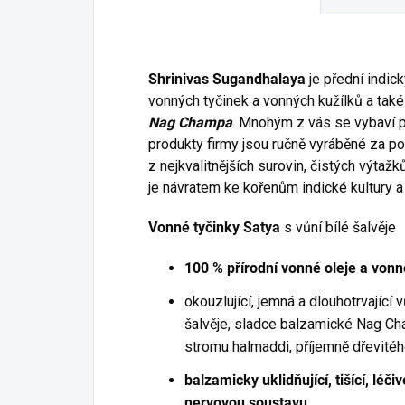
Shrinivas Sugandhalaya
je přední indic
vonných tyčinek a vonných kužílků a také
Nag Champa
. Mnohým z vás se vybaví p
produkty firmy jsou ručně vyráběné za po
z nejkvalitnějších surovin, čistých výtaž
je návratem ke kořenům indické kultury a 
Vonné tyčinky Satya
s vůní bílé šalvěje
100 % přírodní vonné oleje a vonné
okouzlující, jemná a dlouhotrvající
šalvěje, sladce balzamické Nag C
stromu halmaddi, příjemně dřevitéh
balzamicky uklidňující, tišící, léč
nervovou soustavu