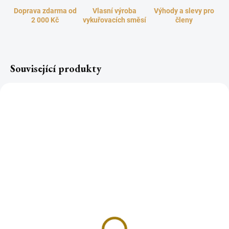
Doprava zdarma od
Vlasní výroba
Výhody a slevy pro
2 000 Kč
vykuřovacích směsí
členy
Související produkty
ABALONE RED mušle k
ABALONE GREEN mušle
vykuřování EXTRA
EXTRA KVALITA 13-15