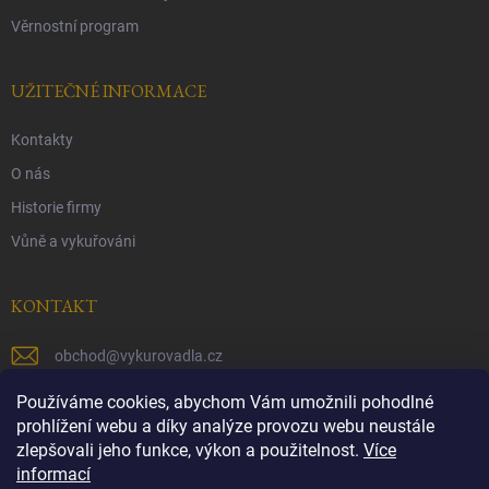
Věrnostní program
UŽITEČNÉ INFORMACE
Kontakty
O nás
Historie firmy
Vůně a vykuřováni
KONTAKT
obchod
@
vykurovadla.cz
+420 603 149 699
Používáme cookies, abychom Vám umožnili pohodlné
prohlížení webu a díky analýze provozu webu neustále
https://www.facebook.com/vykurovadla.cz/
zlepšovali jeho funkce, výkon a použitelnost.
Více
informací
https://www.instagram.com/vykurovadla.cz/