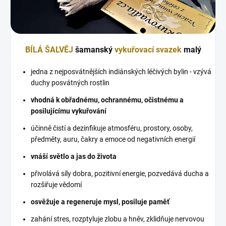
B
ÍL
Á ŠALVĚJ
ša
manský
vykuřovací svazek
malý
jedna z nejposvátnějších indiánských léčivých bylin - vzývá
duchy posvátných rostlin
vhodná k obřadnému, ochrannému, očistnému a
posilujícímu vykuřování
účinně čistí a dezinfikuje atmosféru, prostory, osoby,
předměty, auru, čakry a emoce od negativních energií
vnáší světlo a jas do života
přivolává síly dobra, pozitivní energie, pozvedává ducha a
rozšiřuje vědomí
osvěžuje a regeneruje mysl, posiluje paměť
zahání stres, rozptyluje zlobu a hněv, zklidňuje nervovou