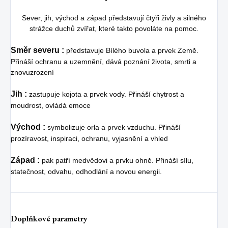
Sever, jih, východ a západ představují čtyři živly a silného
strážce duchů zvířat, které takto povoláte na pomoc.
Směr severu :
představuje Bílého buvola a prvek Země.
Přináší ochranu a uzemnění, dává poznání života, smrti a
znovuzrození
Jih :
zastupuje kojota a prvek vody. Přináší chytrost a
moudrost, ovládá emoce
Východ :
symbolizuje orla a prvek vzduchu. Přináší
prozíravost, inspiraci, ochranu, vyjasnění a vhled
Západ :
pak patří medvědovi a prvku ohně. Přináší sílu,
statečnost, odvahu, odhodlání a novou energii.
Doplňkové parametry