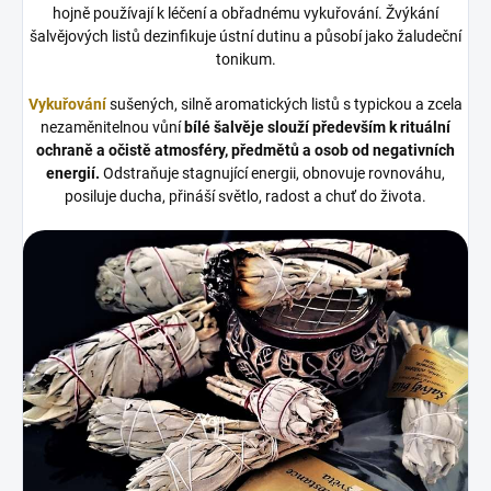
hojně používají k léčení a obřadnému vykuřování. Žvýkání
šalvějových listů dezinfikuje ústní dutinu a působí jako žaludeční
tonikum.
Vykuřování
sušených, silně aromatických listů s typickou a zcela
nezaměnitelnou vůní
bílé šalvěje slouží především k rituální
ochraně a očistě atmosféry, předmětů a osob od negativních
energií.
Odstraňuje stagnující energii, obnovuje rovnováhu,
posiluje ducha, přináší světlo, radost a chuť do života.