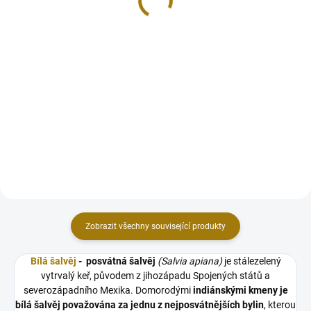
KVALITA 10 cm
cm na stojánku
379 Kč
669 Kč
Do košíku
Do košíku
Vykuřovací mušle je přírodní
Vykuřovací mušle je přírodní
kadidelnice, tradičně využívána
kadidelnice, tradičně využívána
domorodými indiány k pálení bílé
domorodými indiány k pálení bílé
šalvěje, šamanských svazků,
šalvěje, šamanských svazků,
vonných dřev a bylin. Perleť
vonných dřev a bylin. Perleť
přirozeně zesiluje...
přirozeně zesiluje...
Zobrazit všechny související produkty
Bílá šalvěj
- posvátná šalvěj
(Salvia apiana)
je stálezelený
vytrvalý keř, původem z jihozápadu Spojených států a
severozápadního Mexika. Domorodými
indiánskými kmeny je
bílá šalvěj považována za jednu z nejposvátnějších bylin
, kterou