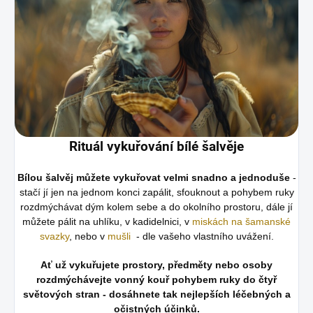
Rituál vykuřování bílé šalvěje
Bílou šalvěj můžete vykuřovat velmi snadno a jednoduše
-
stačí jí jen na jednom konci zapálit, sfouknout a pohybem ruky
rozdmýchávat dým kolem sebe a do okolního prostoru, dále jí
můžete pálit na uhlíku, v kadidelnici, v
miskách na šamanské
svazky
, nebo v
mušli
- dle vašeho vlastního uvážení.
Ať už vykuřujete prostory, předměty nebo osoby
rozdmýchávejte vonný kouř pohybem ruky do čtyř
světových stran - dosáhnete tak nejlepších léčebných a
očistných
účinků.