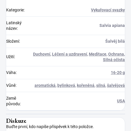
Kategorie
:
Vykuřovací svazky
Latinský
Salvia apiana
název
:
Složení
:
Šalvěj bílá
Duchovní
,
Léčení a uzdravení
,
Meditace
,
Ochrana
,
Užití
:
Silná očista
Váha
:
16-20 g
Vůně
:
aromatická
,
bylinková
,
kořeněná
,
silná
,
šalvějová
Země
USA
původu
:
Diskuze
Buďte první, kdo napíše příspěvek k této položce.