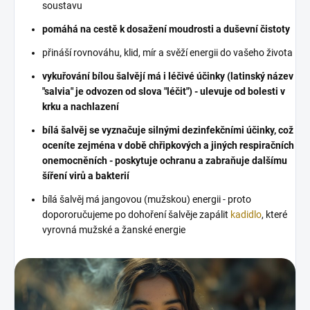
soustavu
pomáhá na cestě k dosažení moudrosti a duševní čistoty
přináší rovnováhu, klid, mír a svěží energii do vašeho života
vykuřování bílou šalvějí má i léčivé účinky (latinský název
"salvia" je odvozen od slova "léčit") - ulevuje od bolesti v
krku a nachlazení
bílá šalvěj se vyznačuje silnými dezinfekčními účinky, což
oceníte zejména v době chřipkových a jiných respiračních
onemocněních - poskytuje ochranu a zabraňuje dalšímu
šíření virů a bakterií
bílá šalvěj má jangovou (mužskou) energii - proto
dopororučujeme po dohoření šalvěje zapálit
kadidlo
, které
vyrovná mužské a žanské energie