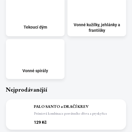
Vonné kužílky, jehlánky a
Tekoucí dým
františky
Vonné spirály
Nejprodávanější
PALO SANTO a DRAČÍ KREV
Prémiová kombinace posvátného dřeva a pryskyřice
129 Kč