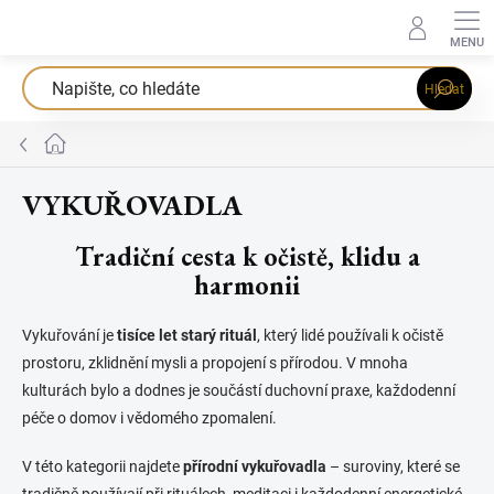
Přejít
na
obsah
Hledat
Domů
VYKUŘOVADLA
Tradiční cesta k očistě, klidu a
harmonii
Vykuřování je
tisíce let starý rituál
, který lidé používali k očistě
prostoru, zklidnění mysli a propojení s přírodou. V mnoha
kulturách bylo a dodnes je součástí duchovní praxe, každodenní
péče o domov i vědomého zpomalení.
V této kategorii najdete
přírodní vykuřovadla
– suroviny, které se
tradičně používají při rituálech, meditaci i každodenní energetické