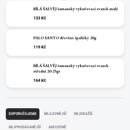
BÍLÁ ŠALVĚJ šamanský vykuřovací svazek malý
133 Kč
PALO SANTO dřevěné špalíčky 20g
119 Kč
BÍLÁ ŠALVĚJ šamanský vykuřovací svazek
střední 20-25gr
164 Kč
Ř
a
DOPORUČUJEME
NEJLEVNĚJŠÍ
NEJDRAŽŠÍ
z
e
NEJPRODÁVANĚJŠÍ
ABECEDNĚ