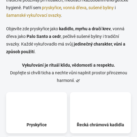
hygieně. Patří sem
pryskyřice
,
vonná dřeva
,
sušené byliny
i
šamanské vykuřovací svazky
.
Objevíte zde pryskyřice jako
kadidlo, myrhu a dračí krev
, vonná
dřeva jako
Palo Santo a cedr
, pečlivě sušené byliny i tradiční
svazky. Každé vykuřovadlo má svůj
jedinečný charakter, vůni a
způsob použití
.
Vykuřování je rituál klidu, vědomosti a respektu.
Dopřejte si chvíli ticha a nechte vůni naplnit prostor přirozenou
harmonií. 🌿
Pryskyřice
Řecká chrámová kadidla