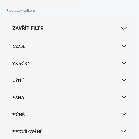
n
í
9
položek celkem
p
r
ZAVŘÍT FILTR
o
d
u
CENA
k
t
ů
ZNAČKY
UŽITÍ
VÁHA
VŮNĚ
VYKUŘOVÁNÍ