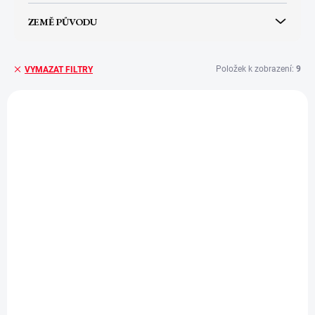
ZEMĚ PŮVODU
Položek k zobrazení:
9
VYMAZAT FILTRY
V
ý
p
i
s
p
r
o
d
u
k
t
ů