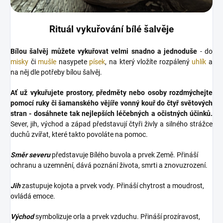
Rituál vykuřování bílé šalvěje
Bílou šalvěj můžete vykuřovat velmi snadno a jednoduše
- do
misky
či
mušle
nasypete
písek
, na který vložíte rozpálený
uhlík
a
na něj dle potřeby bílou šalvěj.
Ať už vykuřujete prostory, předměty nebo osoby rozdmýchejte
pomocí ruky či šamanského vějíře vonný kouř do čtyř světových
stran - dosáhnete tak nejlepších léčebných a očistných účinků.
Sever, jih, východ a západ představují čtyři živly a silného strážce
duchů zvířat, které takto povoláte na pomoc.
Směr severu
představuje Bílého buvola a prvek Země. Přináší
ochranu a uzemnění, dává poznání života, smrti a znovuzrození.
Jih
zastupuje kojota a prvek vody. Přináší chytrost a moudrost,
ovládá emoce.
Východ
symbolizuje orla a prvek vzduchu. Přináší prozíravost,