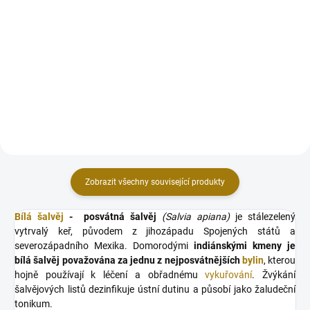
Do košíku
Do košíku
Vysoce kvalitní rychlozápalné
Vysoce kvalitní rychlozápalné
dřevěné uhlíky pro účely
dřevěné uhlíky pro účely
vykuřování a do vodních dýmek.
vykuřování a do vodních dýmek.
Praktické koutouče z přírodního
Praktické koutouče z přírodního
dřevěného uhlí snadno a rychle
dřevěného uhlí snadno a rychle
zapálíte pomocí zapalovače...
zapálíte pomocí zapalovače...
Zobrazit všechny související produkty
Bílá šalvěj
- posvátná šalvěj
(Salvia apiana)
je stálezelený
vytrvalý keř, původem z jihozápadu Spojených států a
severozápadního Mexika. Domorodými
indiánskými kmeny je
bílá šalvěj považována za jednu z nejposvátnějších
bylin
, kterou
hojně používají k léčení a obřadnému
vykuřování
. Žvýkání
šalvějových listů dezinfikuje ústní dutinu a působí jako žaludeční
tonikum.