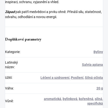
inspiraci, ochranu, vyjasnění a vhled.
Západ
pak patří medvědovi a prvku ohně. Přináší sílu, statečnost,
odvahu, odhodlání a novou energii.
Doplňkové parametry
Kategorie
:
Byliny
Latinský
Salvia apiana
název
:
Užití
:
Léčení a uzdravení
,
Posílení
,
Silná očista
Váha
:
20 g
aromatická
,
bylinková
,
kořeněná
,
silná
,
Vůně
:
specifická