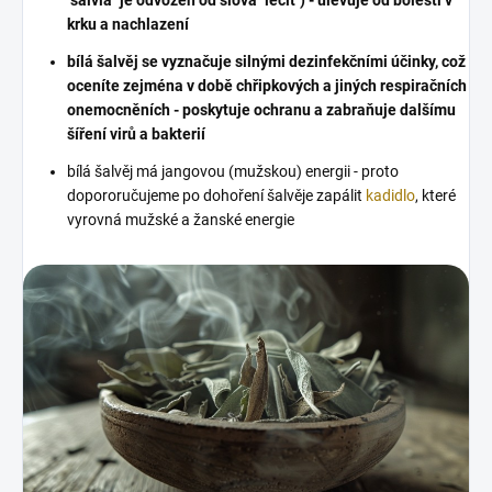
krku a nachlazení
bílá šalvěj se vyznačuje silnými dezinfekčními účinky, což
oceníte zejména v době chřipkových a jiných respiračních
onemocněních - poskytuje ochranu a zabraňuje dalšímu
šíření virů a bakterií
bílá šalvěj má jangovou (mužskou) energii - proto
dopororučujeme po dohoření šalvěje zapálit
kadidlo
, které
vyrovná mužské a žanské energie