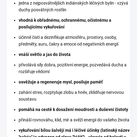
jedna z nejposvátnějších indiánských léčivých bylin - vzývá
duchy posvátných rostlin
vhodná k obřadnému, ochrannému, očistnému a
posilujícímu vykuřování
účinně čistí a dezinfikuje atmosféru, prostory, osoby,
předměty, auru, čakry a emoce od negativních energií
vnáší světlo a jas do života
přivolává síly dobra, pozitivní energie, pozvedává ducha a
rozšiřuje vědomí
osvěžuje a regeneruje mysl, posiluje paměť
zahání stres, rozptyluje zlobu a hněv, zklidňuje nervovou
soustavu
pomáhá na cestě k dosažení moudrosti a duševní čistoty
přináší rovnováhu, klid, mír a svěží energii do vašeho života
vykuřování bílou šalvějí má i léčivé účinky (latinský název
"salvia" je odvozen od slova "léčit") - ulevuje od bolesti v