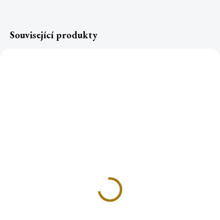
Související produkty
TOP
Rychlozápalné uhlíky
Rychlozápalné uhlíky
Řecko ø 2,7cm role (6
Řecko ø 3,3cm role (10
ks)
ks)
23 Kč
44 Kč