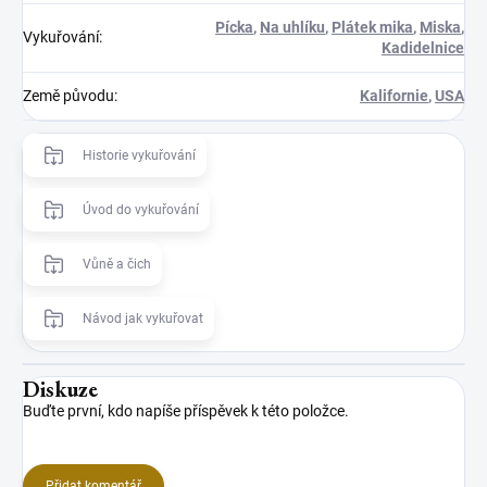
Pícka
,
Na uhlíku
,
Plátek mika
,
Miska
,
Vykuřování
:
Kadidelnice
Země původu
:
Kalifornie
,
USA
Historie vykuřování
Úvod do vykuřování
Vůně a čich
Návod jak vykuřovat
Diskuze
Buďte první, kdo napíše příspěvek k této položce.
Přidat komentář