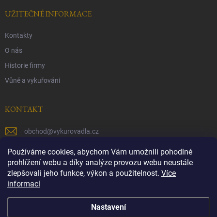
UŽITEČNÉ INFORMACE
Kontakty
O nás
Historie firmy
Vůně a vykuřováni
KONTAKT
obchod
@
vykurovadla.cz
+420 603 149 699
Používáme cookies, abychom Vám umožnili pohodlné
prohlížení webu a díky analýze provozu webu neustále
https://www.facebook.com/vykurovadla.cz/
zlepšovali jeho funkce, výkon a použitelnost.
Více
informací
https://www.instagram.com/vykurovadla.cz/
Nastavení