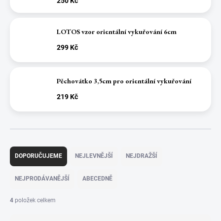
250 Kč
LOTOS vzor orientální vykuřování 6cm
299 Kč
Pěchovátko 3,5cm pro orientální vykuřování
219 Kč
Ř
a
DOPORUČUJEME
NEJLEVNĚJŠÍ
NEJDRAŽŠÍ
z
e
NEJPRODÁVANĚJŠÍ
ABECEDNĚ
n
í
4
položek celkem
p
r