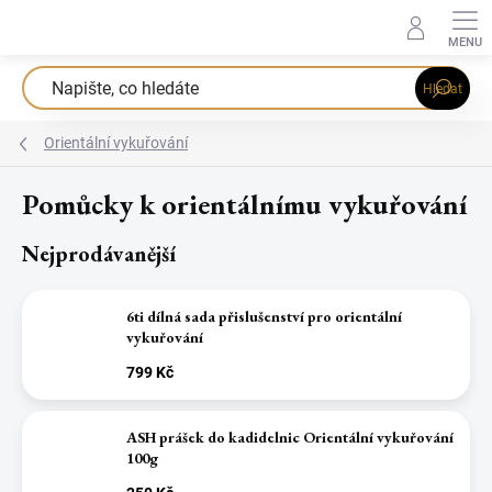
Přejít
na
obsah
Hledat
Orientální vykuřování
Pomůcky k orientálnímu vykuřování
Nejprodávanější
6ti dílná sada přislušenství pro orientální
vykuřování
799 Kč
ASH prášek do kadidelnic Orientální vykuřování
100g