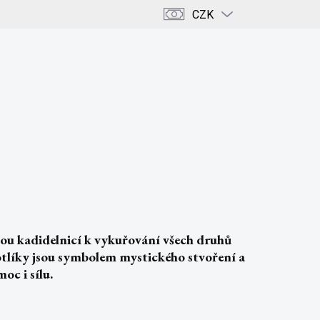
CZK
PRÁZDNÝ KOŠÍK
NÁKUPNÍ
KOŠÍK
ENCE
KRÁSA & DOMOV
KAMENY & KRYSTALY
ou kadidelnicí k vykuřování všech druhů
tlíky jsou symbolem mystického stvoření a
oc i sílu.