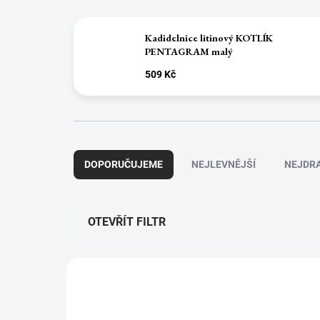
Kadidelnice litinový KOTLÍK
PENTAGRAM malý
509 Kč
Ř
a
DOPORUČUJEME
NEJLEVNĚJŠÍ
NEJDRA
z
e
n
í
OTEVŘÍT FILTR
p
r
V
o
ý
d
NOVINKA
p
u
i
k