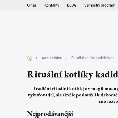
Přejít
O nás
Kontakty
BLOG
Věrnostní program
na
obsah
H
VYKUŘOVADLA
VYKUŘOVACÍ SMĚSI
K
Domů
Kadidelnice
Rituální kotlíky kadidelnice
Rituální kotlíky kadid
Tradiční rituální kotlík je v magii mo
vykuřovadel
, ale skvěle poslouží i k dekor
znovuzro
Nejprodávanější