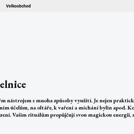
Velkoobchod
ledat
ADIDELNICE
POMŮCKY
VONNÉ TYČINKY
VŮNĚ & ES
elnice
cným nástrojem
s mnoha způsoby využit
í. Je nejen
praktick
ačním účelům, na oltáře, k vaření a míchání bylin apod.
Ko
zení.
Vašim rituálům propůjčují svou magickou energii, m