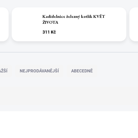
Kadidelnice železný kotlík KVĚT
ŽIVOTA
311 Kč
ŽŠÍ
NEJPRODÁVANĚJŠÍ
ABECEDNĚ
NOVINKA