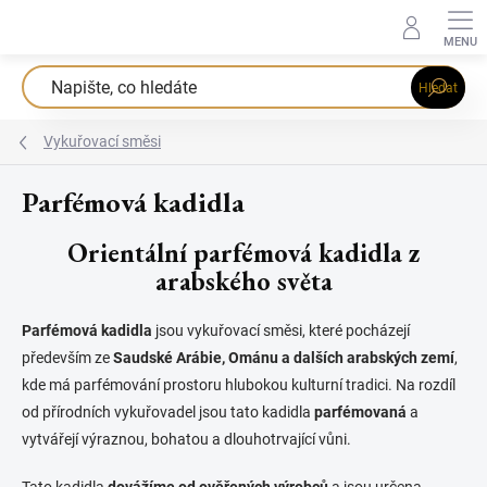
Přejít
na
obsah
Hledat
Vykuřovací směsi
Parfémová kadidla
Orientální parfémová kadidla z
arabského světa
Parfémová kadidla
jsou vykuřovací směsi, které pocházejí
především ze
Saudské Arábie, Ománu a dalších arabských zemí
,
kde má parfémování prostoru hlubokou kulturní tradici. Na rozdíl
od přírodních vykuřovadel jsou tato kadidla
parfémovaná
a
vytvářejí výraznou, bohatou a dlouhotrvající vůni.
Tato kadidla
dovážíme od ověřených výrobců
a jsou určena