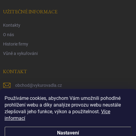
UŽITEČNÉ INFORMACE
Kontakty
O nás
Historie firmy
Vůně a vykuřováni
KONTAKT
obchod
@
vykurovadla.cz
+420 603 149 699
Používáme cookies, abychom Vám umožnili pohodlné
prohlížení webu a díky analýze provozu webu neustále
https://www.facebook.com/vykurovadla.cz/
zlepšovali jeho funkce, výkon a použitelnost.
Více
informací
https://www.instagram.com/vykurovadla.cz/
Nastavení