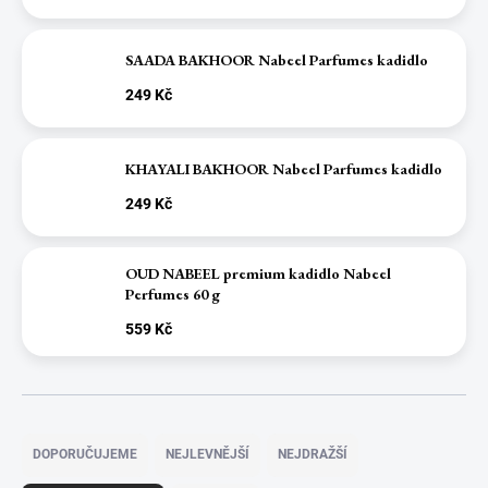
SAADA BAKHOOR Nabeel Parfumes kadidlo
249 Kč
KHAYALI BAKHOOR Nabeel Parfumes kadidlo
249 Kč
OUD NABEEL premium kadidlo Nabeel
Perfumes 60 g
559 Kč
Ř
a
DOPORUČUJEME
NEJLEVNĚJŠÍ
NEJDRAŽŠÍ
z