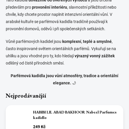
především pro
provonění interiéru
, slavnostní příležitosti nebo
chvíle, kdy chcete prostor naplnit intenzivní orientální vůní. V
arabské kultuře se parfémová kadidla tradičně používají k
provonění domovů, oděvů i při společenských setkáních.
Vůně parfémových kadidel jsou
komplexní, teplé a smyslné
,
často inspirované světem orientálních parfémů. Vykuřují se na
uhlíku a jsou vhodné pro ty, kdo hledají
výrazný vonný zážitek
odlišný od čistě přírodních směsí.
Parfémová kadidla jsou vůní atmosféry, tradice a orientální
elegance.
🌙
Nejprodávanější
HABIBI LIL ABAD BAKHOOR Nabeel Parfumes
kadidlo
249 Kč