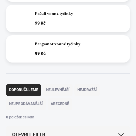
Pačuli vonné tyčinky
99 Kč
Bergamot vonné tyčinky
99 Kč
Ř
a
DOPORUČUJEME
NEJLEVNĚJŠÍ
NEJDRAŽŠÍ
z
e
NEJPRODÁVANĚJŠÍ
ABECEDNĚ
n
í
8
položek celkem
p
r
OTEVŘÍT FILTR
o