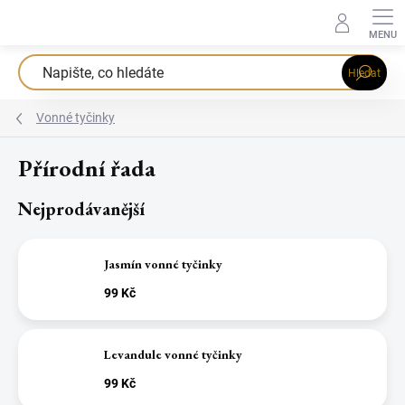
Přejít
na
obsah
Hledat
Vonné tyčinky
Přírodní řada
Nejprodávanější
Jasmín vonné tyčinky
99 Kč
Levandule vonné tyčinky
99 Kč