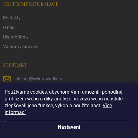
UŽITEČNÉ INFORMACE
Kontakty
O nás
Historie firmy
Vůně a vykuřováni
KONTAKT
obchod
@
vykurovadla.cz
+420 603 149 699
Používáme cookies, abychom Vám umožnili pohodlné
prohlížení webu a díky analýze provozu webu neustále
https://www.facebook.com/vykurovadla.cz/
zlepšovali jeho funkce, výkon a použitelnost.
Více
informací
https://www.instagram.com/vykurovadla.cz/
Nastavení