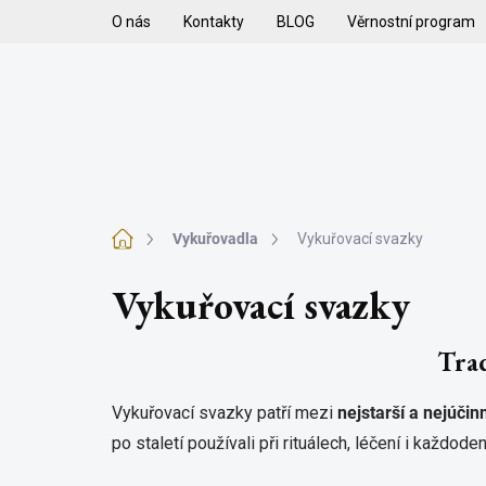
Přejít
O nás
Kontakty
BLOG
Věrnostní program
na
obsah
H
VYKUŘOVADLA
VYKUŘOVACÍ SMĚSI
K
Domů
Vykuřovadla
Vykuřovací svazky
Vykuřovací svazky
Trad
Vykuřovací svazky patří mezi
nejstarší a nejúčin
po staletí používali při rituálech, léčení i každod