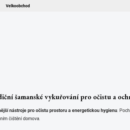
Velkoobchod
ledat
ADIDELNICE
POMŮCKY
VONNÉ TYČINKY
VŮNĚ & ES
iční šamanské vykuřování pro očistu a oc
nější nástroje pro očistu prostoru a energetickou hygienu
. Poch
enním čištění domova.