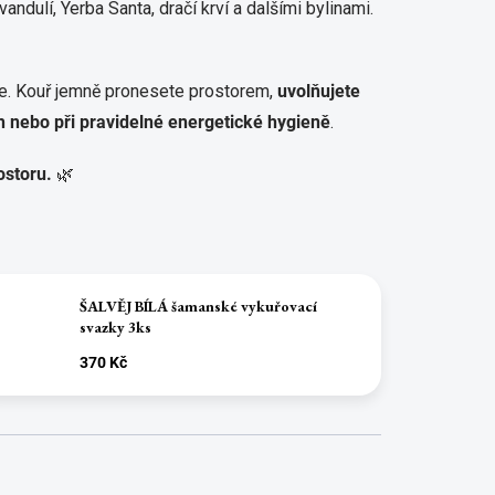
ndulí, Yerba Santa, dračí krví a dalšími bylinami.
ete. Kouř jemně pronesete prostorem,
uvolňujete
h nebo při pravidelné energetické hygieně
.
ostoru.
🌿
ŠALVĚJ BÍLÁ šamanské vykuřovací
svazky 3ks
370 Kč