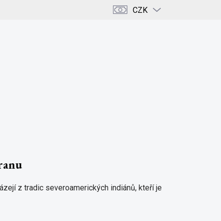
CZK
PRÁZDNÝ KOŠÍK
NÁKUPNÍ
KOŠÍK
ENCE
KRÁSA & DOMOV
KAMENY & KRYSTALY
hranu
ázejí z tradic severoamerických indiánů, kteří je