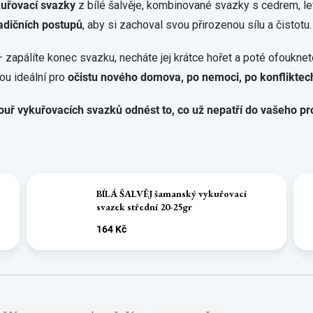
uřovací svazky
z bílé šalvěje, kombinované svazky s cedrem, leva
adičních postupů
, aby si zachoval svou přirozenou sílu a čistotu.
 zapálíte konec svazku, necháte jej krátce hořet a poté ofoukn
sou ideální pro
očistu nového domova, po nemoci, po konfliktec
uř vykuřovacích svazků odnést to, co už nepatří do vašeho pr
BÍLÁ ŠALVĚJ šamanský vykuřovací
svazek střední 20-25gr
164 Kč