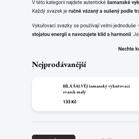
V této kategorii najdete autentické
šamanské vyk
Každý svazek je
ručně vázaný a sušený podle tr
Vykuřovací svazky se používají velmi jednoduše –
stojatou energii a navozujete klid a harmonii
. J
Nechte ko
Nejprodávanější
BÍLÁ ŠALVĚJ šamanský vykuřovací
svazek malý
133 Kč
Ř
a