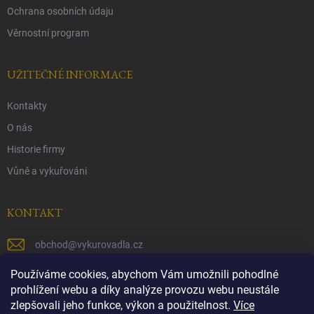
Ochrana osobních údaju
Věrnostní program
UŽITEČNÉ INFORMACE
Kontakty
O nás
Historie firmy
Vůně a vykuřováni
KONTAKT
obchod
@
vykurovadla.cz
+420 603 149 699
Používáme cookies, abychom Vám umožnili pohodlné
prohlížení webu a díky analýze provozu webu neustále
https://www.facebook.com/vykurovadla.cz/
zlepšovali jeho funkce, výkon a použitelnost.
Více