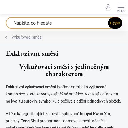
Přejít
na
obsah
Hledat
Vykuřovací směsi
Exkluzivní směsi
Vykuřovací směsi s jedinečným
charakterem
Exkluzivní vykuřovací směsi
tvoříme sami jako výjimečné
kompozice, které se vymykají běžné nabídce. Vznikají s důrazem
na kvalitu surovin, symboliku a pečlivé sladění jednotlivých složek.
V této kategorii najdete směsi inspirované
bohyní Kwan Yin
,
principy
Feng Shui
pro harmonii domova, směsi určené k
vykuřování drahých kamenů
i tradiční egyptské
kadidlo Kyphi
,