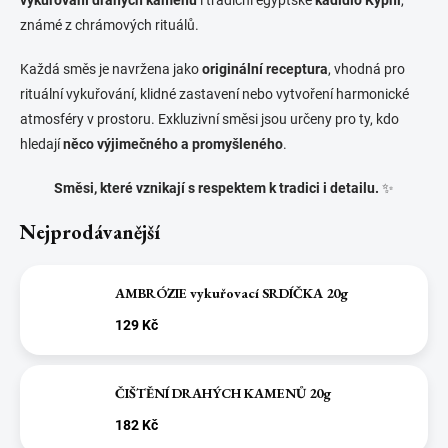
známé z chrámových rituálů.
Každá směs je navržena jako
originální receptura
, vhodná pro
rituální vykuřování, klidné zastavení nebo vytvoření harmonické
atmosféry v prostoru. Exkluzivní směsi jsou určeny pro ty, kdo
hledají
něco výjimečného a promyšleného
.
Směsi, které vznikají s respektem k tradici i detailu.
✨
Nejprodávanější
AMBRÓZIE vykuřovací SRDÍČKA 20g
129 Kč
ČIŠTĚNÍ DRAHÝCH KAMENŮ 20g
182 Kč