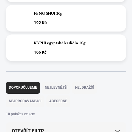
FENG SHUI 20g
192 Kč
KYPHI egyptské kadidlo 10g
166 Kč
Ř
a
DOPORUČUJEME
NEJLEVNĚJŠÍ
NEJDRAŽŠÍ
z
e
NEJPRODÁVANĚJŠÍ
ABECEDNĚ
n
í
10
položek celkem
p
r
OTEVŘÍT FILTR