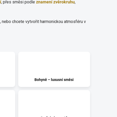
í
, přes směsi podle
znamení zvěrokruhu
,
y, nebo chcete vytvořit harmonickou atmosféru v
Bohyně – luxusní směsi