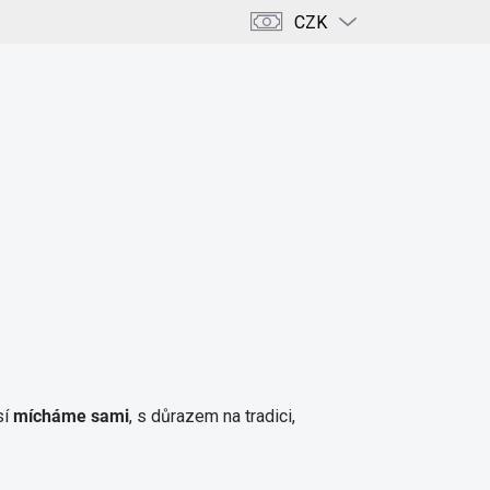
CZK
PRÁZDNÝ KOŠÍK
NÁKUPNÍ
KOŠÍK
ENCE
KRÁSA & DOMOV
KAMENY & KRYSTALY
sí
mícháme sami
, s důrazem na tradici,