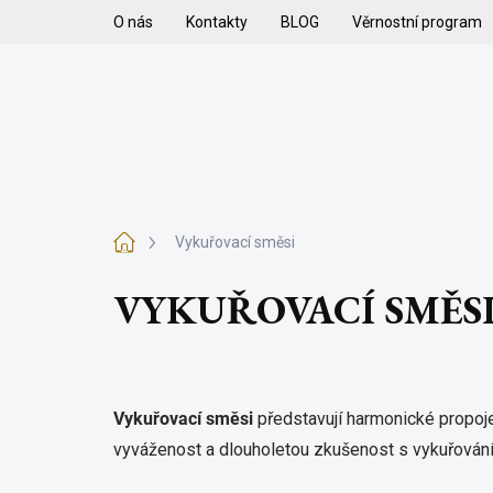
Přejít
O nás
Kontakty
BLOG
Věrnostní program
na
obsah
H
VYKUŘOVADLA
VYKUŘOVACÍ SMĚSI
K
Domů
Vykuřovací směsi
VYKUŘOVACÍ SMĚS
Vykuřovací směsi
představují harmonické propojen
vyváženost a dlouholetou zkušenost s vykuřován