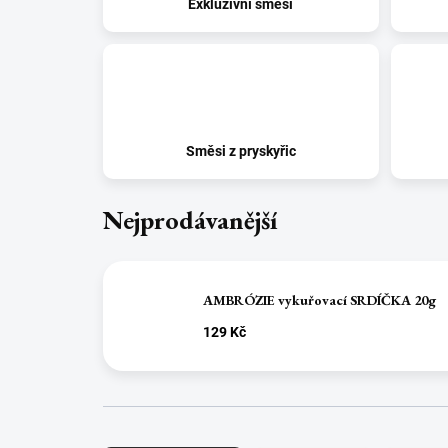
Exkluzivní směsi
Směsi z pryskyřic
Nejprodávanější
AMBRÓZIE vykuřovací SRDÍČKA 20g
129 Kč
Ř