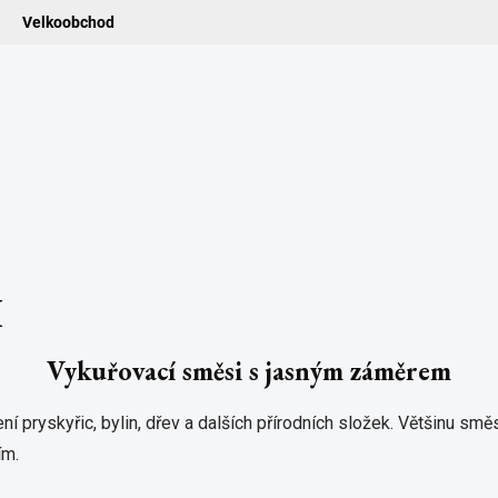
Velkoobchod
ledat
ADIDELNICE
POMŮCKY
VONNÉ TYČINKY
VŮNĚ & ES
I
Vykuřovací směsi s jasným záměrem
í pryskyřic, bylin, dřev a dalších přírodních složek. Většinu smě
ím.