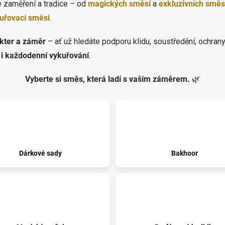
e zaměření a tradice – od
magických směsí
a
exkluzivních směs
uřovací směsi
.
akter a záměr
– ať už hledáte podporu klidu, soustředění, ochran
i i každodenní vykuřování
.
Vyberte si směs, která ladí s vaším záměrem.
🌿
Dárkové sady
Bakhoor