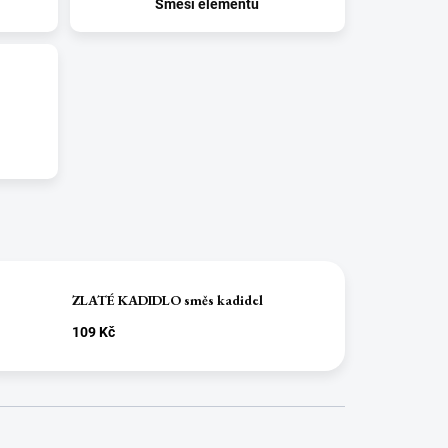
Směsi elementů
ZLATÉ KADIDLO směs kadidel
109 Kč