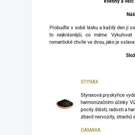
květiny a věci
Náš
Probuďte v sobě lásku a každý den jí os
to nejkrásnější, co máme. Vykuřovat
romantické chvíle ve dvou, jako je oslava
Slo
STYRAX
Styraxová pryskyřice vydá
harmonizačními účinky. Vůn
pocity štěstí, radosti a h
zbavit nervozity, strachů
DAMARA