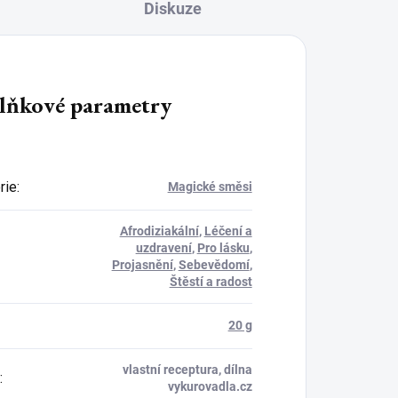
Diskuze
lňkové parametry
rie
:
Magické směsi
Afrodiziakální
,
Léčení a
uzdravení
,
Pro lásku
,
Projasnění
,
Sebevědomí
,
Štěstí a radost
20 g
vlastní receptura, dílna
:
vykurovadla.cz