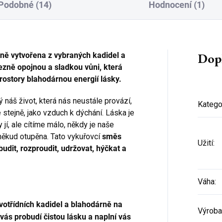
Podobné (14)
Hodnocení (1)
Dop
lně vytvořena z vybraných kadidel a
bezně opojnou a sladkou vůni, která
rostory blahodárnou energií lásky.
ý náš život, která nás neustále provází,
Katego
stejně, jako vzduch k dýchání. Láska je
 jí, ale cítíme málo, někdy je naše
poněkud otupěna. Tato vykuřovcí
směs
Užití
:
udit, rozproudit, udržovat, hýčkat a
Váha
:
votřídních kadidel a blahodárně na
Výroba
 vás probudí čistou lásku a naplní vás