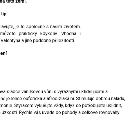
 na této zemi."
 tip
lavujte, je to společně s naším životem,
 můžete prakticky kdykoliv. Vhodná i
 Valentýna a jiné podobné příležitosti.
žení
va sladce vanilkovou vůni s výraznými uklidňujícími a
ě je lehce euforická a afrodiziakální. Stimuluje dobrou náladu,
armonie. Styraxem vykuřujte vždy, když se potřebujete uklidnit,
 a úzkostí. Rychle vás uvede do pohody a celkové rovnováhy.