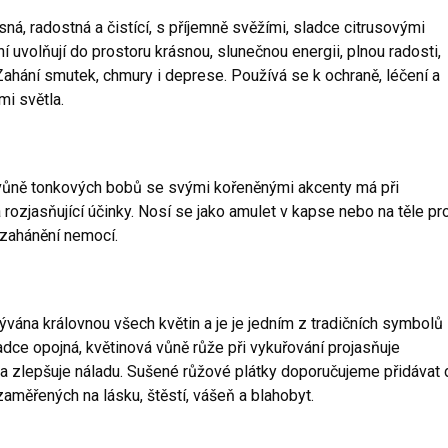
ná, radostná a čistící, s příjemně svěžími, sladce citrusovými
ní uvolňují do prostoru krásnou, slunečnou energii, plnou radosti,
 Zahání smutek, chmury i deprese. Používá se k ochraně, léčení a
mi světla.
á vůně tonkových bobů se svými kořeněnými akcenty má při
 rozjasňující účinky. Nosí se jako amulet v kapse nebo na těle pr
a zahánění nemocí.
vána královnou všech květin a je je jedním z tradičních symbolů
adce opojná, květinová vůně růže při vykuřování projasňuje
 a zlepšuje náladu. Sušené růžové plátky doporučujeme přidávat 
aměřených na lásku, štěstí, vášeň a blahobyt.