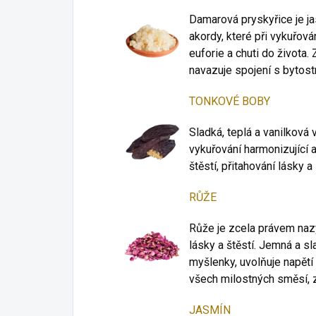
Damarová pryskyřice je jas
akordy, které při vykuřová
euforie a chuti do života.
navazuje spojení s bytost
TONKOVÉ BOBY
Sladká, teplá a vanilkov
vykuřování harmonizující a
štěstí, přitahování lásky 
RŮŽE
Růže je zcela právem nazý
lásky a štěstí. Jemná a sl
myšlenky, uvolňuje napětí
všech milostných směsí, z
JASMÍN