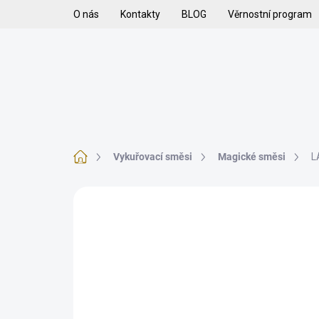
Přejít
O nás
Kontakty
BLOG
Věrnostní program
na
obsah
H
VYKUŘOVADLA
VYKUŘOVACÍ SMĚSI
K
Domů
Vykuřovací směsi
Magické směsi
L
1 hodnocení
Podrobnosti hodnocení