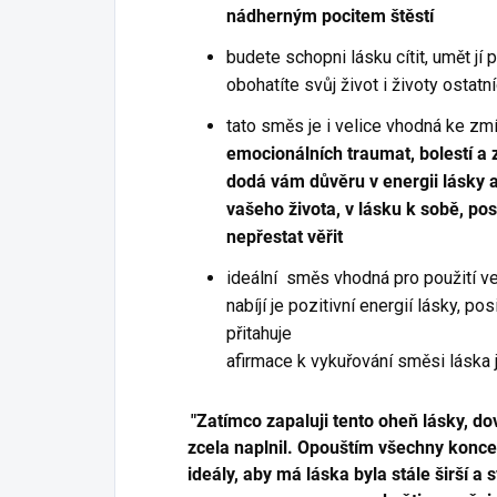
nádherným pocitem štěstí
budete schopni lásku cítit, umět jí p
obohatíte svůj život i životy ostatn
tato směs je i velice vhodná ke zm
emocionálních traumat, bolestí a 
dodá vám důvěru v energii lásky 
vašeho života, v lásku k sobě, posíl
nepřestat věřit
ideální směs vhodná pro použití ve
nabíjí je pozitivní energií lásky, po
přitahuje
afirmace k vykuřování směsi láska j
"Zatímco zapaluji tento oheň lásky, do
zcela naplnil. Opouštím všechny konce
ideály, aby má láska byla stále širší a