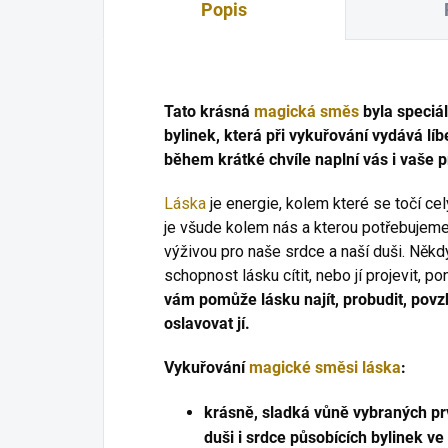
Popis
Tato krásná
magická směs
byla speciá
bylinek, která při vykuřování vydává lí
během krátké chvíle naplní vás i vaše p
Láska
je energie, kolem které se točí cel
je všude kolem nás a kterou potřebujeme 
výživou pro naše srdce a naší duši. Někdy
schopnost lásku cítit, nebo jí projevit, 
vám pomůže lásku najít, probudit, povzb
oslavovat jí.
Vykuřování
magické směsi
láska
:
krásně, sladká vůně vybraných pr
duši i srdce působících bylinek ve