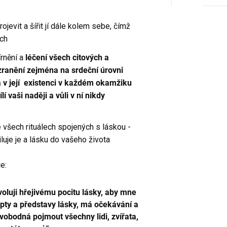
rojevit a šířit jí dále kolem sebe, čímž
ích
írnění a
léčení všech citových a
zranění zejména na srdeční úrovni
a v její existenci v každém okamžiku
í vaši naději a vůli v ní nikdy
 všech rituálech spojených s láskou -
siluje je a lásku do vašeho života
e:
voluji hřejivému pocitu lásky, aby mne
pty a představy lásky, má očekávání a
 svobodná pojmout všechny lidi, zvířata,