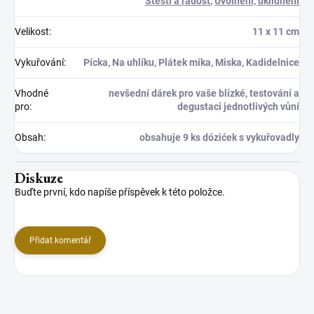
Štěstí a radost
,
Uvolnění, uklidnění
Velikost
:
11 x 11 cm
Vykuřování
:
Pícka, Na uhlíku, Plátek mika, Miska, Kadidelnice
Vhodné
nevšední dárek pro vaše blízké, testování a
pro
:
degustaci jednotlivých vůní
Obsah
:
obsahuje 9 ks dózićek s vykuřovadly
Diskuze
Buďte první, kdo napíše příspěvek k této položce.
Přidat komentář