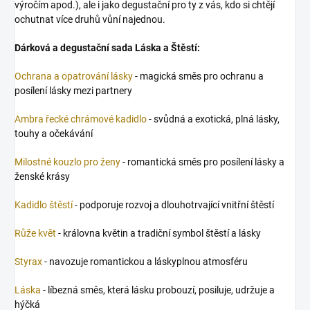
výročím apod.), ale i jako degustační pro ty z vás, kdo si chtějí
ochutnat více druhů vůní najednou.
Dárková a degustační sada Láska a Štěstí:
Ochrana a opatrování lásky
- magická směs pro ochranu a
posílení lásky mezi partnery
Ambra řecké chrámové kadidlo
- svůdná a exotická, plná lásky,
touhy a očekávání
Milostné kouzlo pro ženy
- romantická směs pro posílení lásky a
ženské krásy
Kadidlo štěstí
- podporuje rozvoj a dlouhotrvající vnitřní štěstí
Růže květ
- královna květin a tradiční symbol štěstí a lásky
Styrax
- navozuje romantickou a láskyplnou atmosféru
Láska
- líbezná směs, která lásku probouzí, posiluje, udržuje a
hýčká