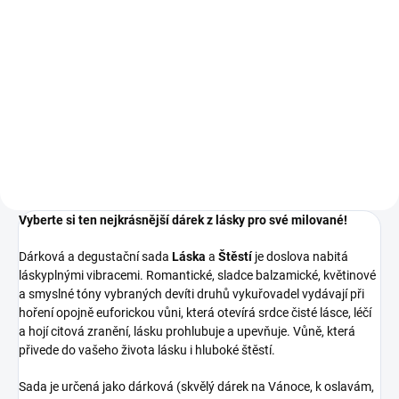
Do košíku
Růženín je krásný polodrahokam,
kterým můžete dodat svému
životu potřebnou energii a
harmonii. Jeho jemná růžová
barva a skvělá vlastnost
pomáhat otevírat srdce vám
umožní...
Vyberte si ten nejkrásnější dárek z lásky pro své milované!
Dárková a degustační sada
Láska
a
Štěstí
je doslova nabitá
láskyplnými vibracemi. Romantické, sladce balzamické, květinové
a smyslné tóny vybraných devíti druhů vykuřovadel vydávají při
hoření opojně euforickou vůni, která otevírá srdce čisté lásce, léčí
a hojí citová zranění, lásku prohlubuje a upevňuje. Vůně, která
přivede do vašeho života lásku i hluboké štěstí.
Sada je určená jako dárková (skvělý dárek na Vánoce, k oslavám,