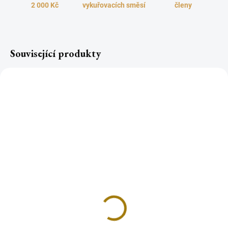
2 000 Kč
vykuřovacích směsí
členy
Související produkty
Růženín Namíbie
tromlovaný XL
52 Kč