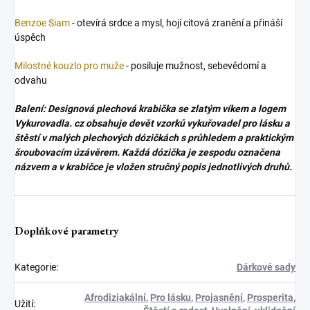
Benzoe Siam
- otevírá srdce a mysl, hojí citová zranění a přináší
úspěch
Milostné kouzlo pro muže
- posiluje mužnost, sebevědomí a
odvahu
Balení: Designová plechová krabička se zlatým víkem a logem
Vykurovadla. cz obsahuje devět vzorků vykuřovadel pro lásku a
štěstí v malých plechových dózičkách s průhledem a praktickým
šroubovacím úzávěrem. Každá dózička je zespodu označena
názvem a v krabičce je vložen stručný popis jednotlivých druhů.
Doplňkové parametry
Kategorie
:
Dárkové sady
Afrodiziakální
,
Pro lásku
,
Projasnění
,
Prosperita
,
Užití
: