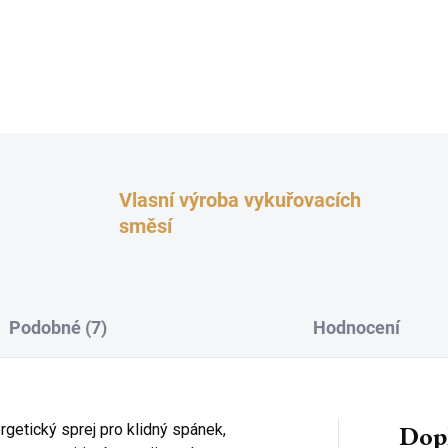
Vlasní výroba vykuřovacích
směsí
Podobné (7)
Hodnocení
Dop
getický sprej pro klidný spánek,