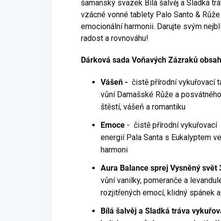
šamanský svazek Bílá šalvěj a Sladká tráv
vzácné vonné tablety Palo Santo & Růže 
emocionální harmonii. Darujte svým nejbl
radost a rovnováhu!
Dárková sada Voňavých Zázraků obsah
Vášeň -
čistě přírodní
vykuřovací t
vůní Damašské Růže a posvátného d
štěstí, vášeň a romantiku
Emoce
- čistě přírodní vykuřovací
energií Pala Santa s Eukalyptem v
harmoni
Aura Balance sprej Vysněný svět 
vůní vanilky, pomeranče a levandule
rozjitřených emocí, klidný spánek 
Bílá šalvěj a Sladká tráva vykuřo