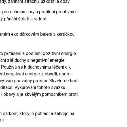
ady, zahnání strachů, úzkostí a obav
- pro ochranu aury a posílení pozitivních
ý přináší štěstí a radost.
ásném eko dárkovém balení a kartičkou
 přitažení a posílení pozitivní energie.
ání zlé duchy a negativní energie,
e. Používá se k duchovnímu léčení a k
istí negativní energie z obydlí, osob i
vytváří posvátný prostor. Skvěle se hodí
meditace. Vykuřování tohoto svazku
i i obavy a je skvělým pomocníkem proti
dárkem, který je pohladí a zahřeje na
ši!