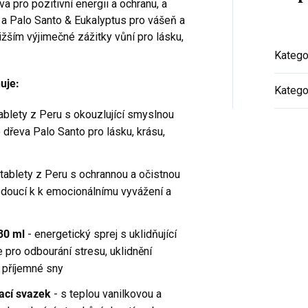
a pro pozitivní energii a ochranu, a
a Palo Santo & Eukalyptus pro vášeň a
ižším výjimečné zážitky vůní pro lásku,
Katego
uje:
Katego
ablety z Peru s okouzlující smyslnou
řeva Palo Santo pro lásku, krásu,
 tablety z Peru s ochrannou a očistnou
edoucí k k emocionálnímu vyvážení a
30 ml
- energetický sprej s uklidňující
 pro odbourání stresu, uklidnění
a příjemné sny
vací svazek
- s teplou vanilkovou a