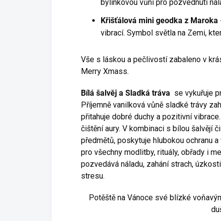
bylinkovou vůní pro pozvednutí nál
Křišťálová mini geodka z Maroka
vibrací. Symbol světla na Zemi, kter
Vše s láskou a pečlivostí zabaleno v kr
Merry Xmass.
Bílá šalvěj a Sladká tráva
se vykuřuje pro
Příjemně vanilková vůně sladké trávy zah
přitahuje dobré duchy a pozitivní vibrac
čištění aury. V kombinaci s bílou šalvějí č
předmětů, poskytuje hlubokou ochranu a 
pro všechny modlitby, rituály, obřady i 
pozvedává náladu, zahání strach, úzkost
stresu.
Potěště na Vánoce své blízké voňavým 
du