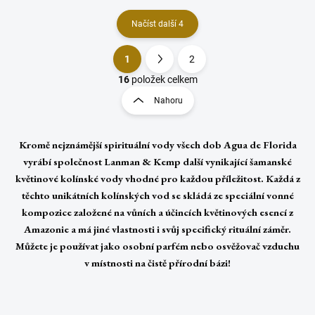
Načíst další 4
1
2
O
S
v
t
16
položek celkem
l
r
Nahoru
á
á
d
n
a
k
c
Kromě nejznámější spirituální vody všech dob Agua de Florida
o
í
vyrábí společnost Lanman & Kemp další vynikající šamanské
p
v
květinové kolínské vody vhodné pro každou příležitost. Každá z
r
á
těchto unikátních kolínských vod se skládá ze speciální vonné
v
n
k
kompozice založené na vůních a účincích květinových esencí z
í
y
Amazonie a má jiné vlastnosti i svůj specifický rituální záměr.
v
Můžete je používat jako osobní parfém nebo osvěžovač vzduchu
ý
v místnosti na čistě přírodní bázi!
p
i
s
u