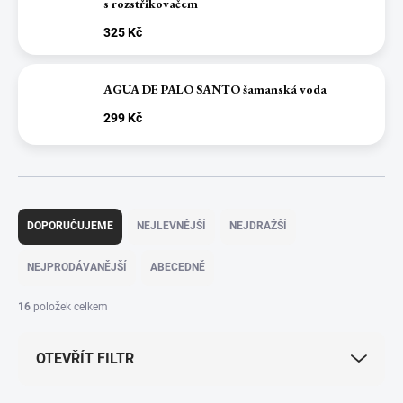
s rozstřikovačem
325 Kč
AGUA DE PALO SANTO šamanská voda
299 Kč
Ř
a
DOPORUČUJEME
NEJLEVNĚJŠÍ
NEJDRAŽŠÍ
z
e
NEJPRODÁVANĚJŠÍ
ABECEDNĚ
n
í
16
položek celkem
p
r
OTEVŘÍT FILTR
o
d
u