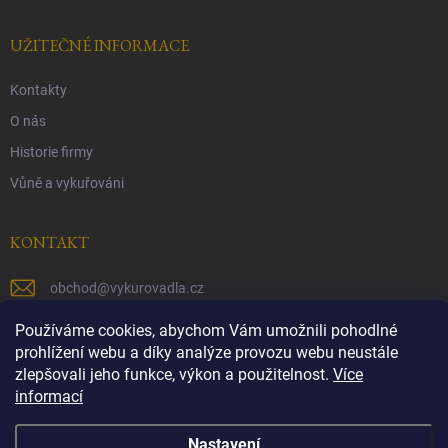
UŽITEČNÉ INFORMACE
Kontakty
O nás
Historie firmy
Vůně a vykuřováni
KONTAKT
obchod
@
vykurovadla.cz
+420 603 149 699
Používáme cookies, abychom Vám umožnili pohodlné
prohlížení webu a díky analýze provozu webu neustále
https://www.facebook.com/vykurovadla.cz/
zlepšovali jeho funkce, výkon a použitelnost.
Více
informací
https://www.instagram.com/vykurovadla.cz/
Nastavení