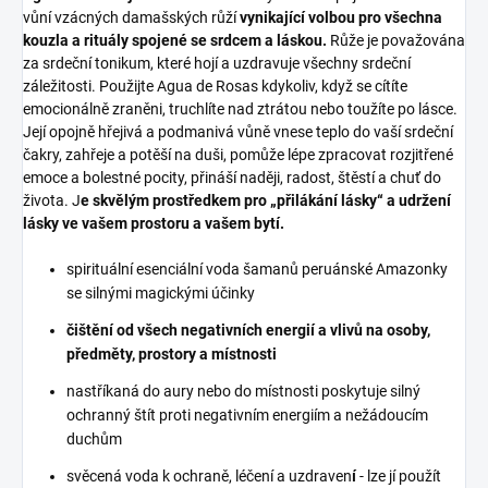
vůní vzácných damašských růží
vynikající volbou pro všechna
kouzla a rituály spojené se srdcem a láskou.
Růže je považována
za srdeční tonikum, které hojí a uzdravuje všechny srdeční
záležitosti. Použijte Agua de Rosas kdykoliv, když se cítíte
emocionálně zraněni, truchlíte nad ztrátou nebo toužíte po lásce.
Její opojně hřejivá a podmanivá vůně vnese teplo do vaší srdeční
čakry, zahřeje a potěší na duši, pomůže lépe zpracovat rozjitřené
emoce a bolestné pocity, přináší naději, radost, štěstí a chuť do
života. J
e skvělým prostředkem pro „přilákání lásky“ a udržení
lásky ve vašem prostoru a vašem bytí.
spirituální esenciální voda šamanů peruánské Amazonky
se silnými magickými účinky
čištění od všech negativních energií a vlivů na osoby,
předměty, prostory a místnosti
nastříkaná do aury nebo do místnosti poskytuje silný
ochranný štít proti negativním energiím a nežádoucím
duchům
svěcená voda k ochraně, léčení a uzdraven
í
- lze jí použít