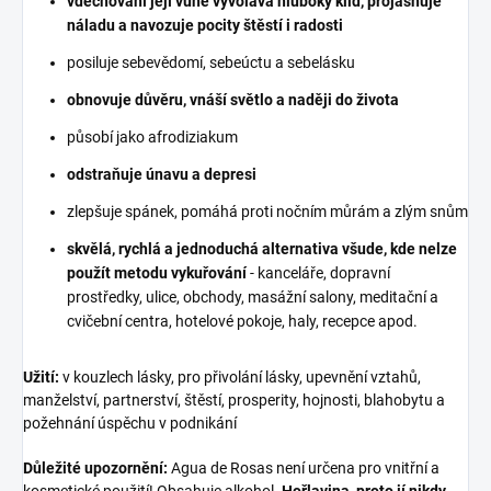
vdechování její vůně vyvolává hluboký klid, projasňuje
náladu a navozuje pocity štěstí i radosti
posiluje sebevědomí, sebeúctu a sebelásku
obnovuje důvěru, vnáší světlo a naději do života
působí jako afrodiziakum
odstraňuje únavu a depresi
zlepšuje spánek, pomáhá proti nočním můrám a zlým snům
skvělá, rychlá a jednoduchá alternativa všude, kde nelze
použít metodu vykuřování
- kanceláře, dopravní
prostředky, ulice, obchody, masážní salony, meditační a
cvičební centra, hotelové pokoje, haly, recepce apod.
Užití:
v kouzlech lásky, pro přivolání lásky, upevnění vztahů,
manželství, partnerství, štěstí, prosperity, hojnosti, blahobytu a
požehnání úspěchu v podnikání
Důležité upozornění:
Agua de Rosas není určena pro vnitřní a