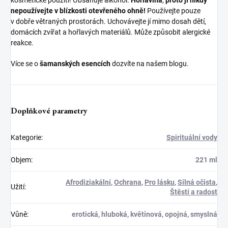
kosmetické použití! Obsahuje alkohol.
Hořlavina
,
proto jí nikdy
nepoužívejte v blízkosti otevřeného ohně!
Používejte pouze
v dobře větraných prostorách. Uchovávejte jí mimo dosah dětí,
domácích zvířat a hořlavých materiálů. Může způsobit alergické
reakce.
Více se o
šamanských esencích
dozvíte na našem blogu.
Doplňkové parametry
Kategorie
:
Spirituální vody
Objem
:
221 ml
Afrodiziakální
,
Ochrana
,
Pro lásku
,
Silná očista
,
Užití
:
Štěstí a radost
Vůně
:
erotická, hluboká, květinová, opojná, smyslná