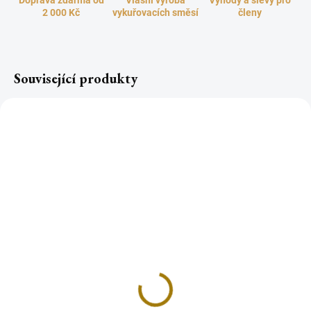
Doprava zdarma od
Vlasní výroba
Výhody a slevy pro
2 000 Kč
vykuřovacích směsí
členy
Související produkty
Růženín Namíbie
tromlovaný XL
52 Kč