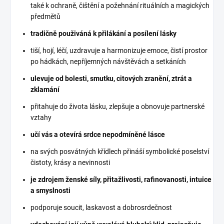
také k ochraně, čištění a požehnání rituálních a magických
předmětů
tradičně použiváná k přilákání a posílení lásky
tiší, hojí, léčí, uzdravuje a harmonizuje emoce, čistí prostor
po hádkách, nepříjemných návštěvách a setkáních
ulevuje od bolesti, smutku, citových zranění, ztrát a
zklamání
přitahuje do života lásku, zlepšuje a obnovuje partnerské
vztahy
učí vás a otevírá srdce nepodmíněné lásce
na svých posvátných křídlech přináší symbolické poselství
čistoty, krásy a nevinnosti
je zdrojem ženské síly, přitažlivosti, rafinovanosti, intuice
a smyslnosti
podporuje soucit, laskavost a dobrosrdečnost