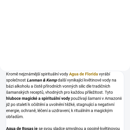
Do košíku
Růženín je krásný polodrahokam,
kterým můžete dodat svému
životu potřebnou energii a
harmonii. Jeho jemná růžová
barva a skvělá vlastnost
pomáhat otevírat srdce vám
umožní...
Kromě nejznámější spirituální vody
Agua de Florida
vyrábí
společnost
Lanman & Kemp
další vynikající květinové vody na
bázi alkoholu a čistě přírodních vonných silic dle tradičních
šamanských receptů, vhodných pro každou příležitost. Tyto
hluboce magické a spirituální vody
používají šamani v Amazonii
již po staletí k očištění a uvolnění těžké, stagnující a negativní
energie, ochraně, léčení a uzdravení, k rituálním a magickým
obřadům.
Agua de Rosas je
se svou sladce smyslnou a opojně květinovou