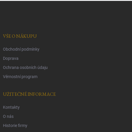
Z
á
p
a
t
í
VŠE O NÁKUPU
Obchodní podmínky
Doprava
Ochrana osobních údaju
Věrnostní program
UŽITEČNÉ INFORMACE
Kontakty
O nás
Historie firmy