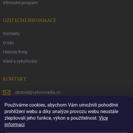
Věrnostní program
UŽITEČNÉ INFORMACE
Kontakty
O nás
Historie firmy
Vůně a vykuřováni
KONTAKT
obchod
@
vykurovadla.cz
+420 603 149 699
Používáme cookies, abychom Vám umožnili pohodlné
prohlížení webu a díky analýze provozu webu neustále
https://www.facebook.com/vykurovadla.cz/
zlepšovali jeho funkce, výkon a použitelnost.
Více
informací
https://www.instagram.com/vykurovadla.cz/