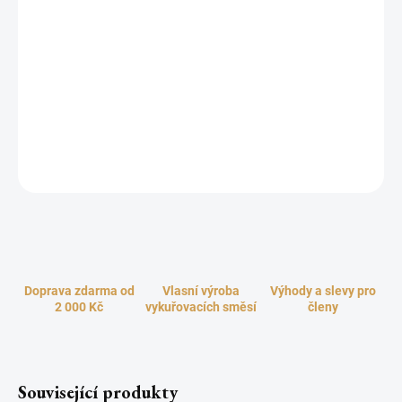
−
+
Přidat do košíku
Růže - vonná esence lásky. Vzácný olej z růže damašské, královny
všech květin, vydává při vykuřování něžnou a velice jemnou vůni s
příjemně sladkými a intenzivně květinovými tóny, která blahodárně
působí na naší psychiku, projasňuje myšlenky, uvolňuje napětí a
zlepšuje náladu. Léčí všechny srdeční, vztahové a citové
záležitosti. Je to vůně radosti, štěstí a blaženosti.
ZEPTAT SE
HLÍDAT
Doprava zdarma od
Vlasní výroba
Výhody a slevy pro
2 000 Kč
vykuřovacích směsí
členy
Související produkty