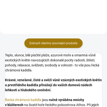
tvrdého vysoce kvalitního
vykuřování a do vodních dýmek.
parafínu, který 100 % vyhoří.
Praktické koutouče z přírodního
dřevěného uhlí snadno a rychle
zapálíte pomocí zapalovače...
Zobrazit všechny související produkty
Teplo, slunce, bílé písčité pláže, azurové moře a omamná vůně
exotických květin navozujících dokonalé pocity radosti, štěstí,
pohody, relaxace, svěžesti, svobody a volnosti - to vše jsou řecká
chrámová kadidla.
Krásné, vznešené, čisté a svěží vůně vzácných exotických květin
a prvotřídního kadidla přinášejí do vašich domovů nádech
lehkosti a hlubokého uvolnění.
Řecká chrámová kadidla
jsou
ručně vyráběna mnichy
v klášterech
na Svaté hoře řeckého poloostrova Athos. Při jejich