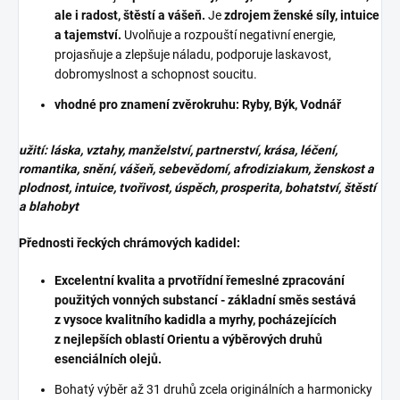
ale i radost, štěstí a vášeň.
Je
zdrojem ženské síly, intuice
a tajemství.
Uvolňuje a rozpouští negativní energie,
projasňuje a zlepšuje náladu, podporuje laskavost,
dobromyslnost a schopnost soucitu.
vhodné pro znamení zvěrokruhu: Ryby, Býk, Vodnář
užití: láska, vztahy, manželství, partnerství, krása, léčení,
romantika, snění, vášeň, sebevědomí, afrodiziakum, ženskost a
plodnost, intuice, tvořivost, úspěch, prosperita, bohatství, štěstí
a blahobyt
Přednosti řeckých chrámových kadidel:
Excelentní kvalita a prvotřídní řemeslné zpracování
použitých vonných substancí - základní směs sestává
z vysoce kvalitního kadidla a myrhy, pocházejících
z nejlepších oblastí Orientu a výběrových druhů
esenciálních olejů.
Bohatý výběr až 31 druhů zcela originálních a harmonicky