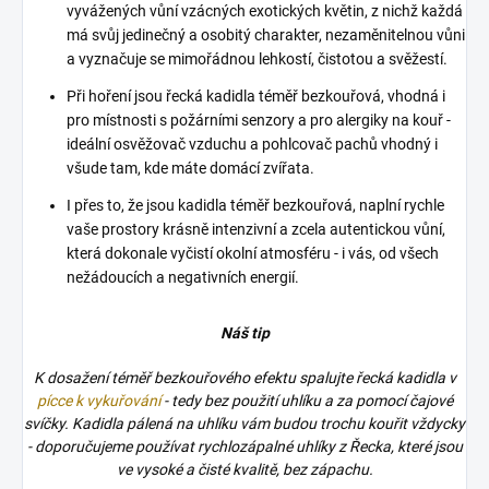
vyvážených vůní vzácných exotických květin, z nichž každá
má svůj jedinečný a osobitý charakter, nezaměnitelnou vůni
a vyznačuje se mimořádnou lehkostí, čistotou a svěžestí.
Při hoření jsou řecká kadidla téměř bezkouřová, vhodná i
pro místnosti s požárními senzory a pro alergiky na kouř -
ideální osvěžovač vzduchu a pohlcovač pachů vhodný i
všude tam, kde máte domácí zvířata.
I přes to, že jsou kadidla téměř bezkouřová, naplní rychle
vaše prostory krásně intenzivní a zcela autentickou vůní,
která dokonale vyčistí okolní atmosféru - i vás, od všech
nežádoucích a negativních energií.
Náš tip
K dosažení téměř bezkouřového efektu spalujte řecká kadidla v
pícce k vykuřování
- tedy bez použití uhlíku a za pomocí čajové
svíčky. Kadidla pálená na uhlíku vám budou trochu kouřit vždycky
- doporučujeme používat rychlozápalné uhlíky z Řecka, které jsou
ve vysoké a čisté kvalitě, bez zápachu.