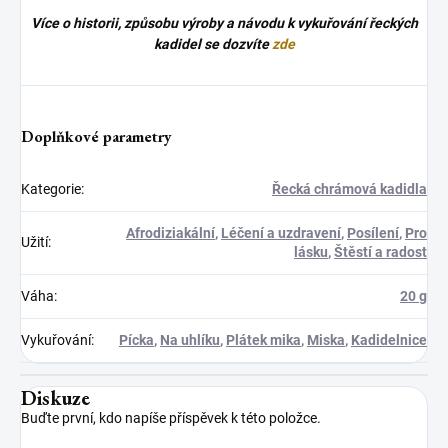
Více o historii, způsobu výroby a návodu k vykuřování řeckých
kadidel se dozvíte
zde
Doplňkové parametry
Kategorie
:
Řecká chrámová kadidla
Afrodiziakální
,
Léčení a uzdravení
,
Posílení
,
Pro
Užití
:
lásku
,
Štěstí a radost
Váha
:
20 g
Vykuřování
:
Pícka
,
Na uhlíku
,
Plátek mika
,
Miska
,
Kadidelnice
Diskuze
Buďte první, kdo napíše příspěvek k této položce.