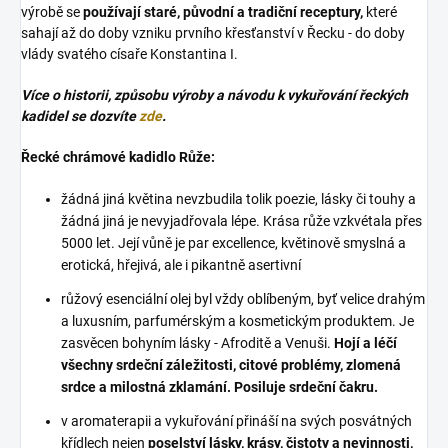
výrobě se
používají staré, původní a tradiční receptury,
které
sahají až do doby vzniku prvního křesťanství v Řecku - do doby
vlády svatého císaře Konstantina I.
Více o historii, způsobu výroby a návodu k vykuřování řeckých
kadidel se dozvíte
zde
.
Řecké chrámové kadidlo Růže:
žádná jiná květina nevzbudila tolik poezie, lásky či touhy a
žádná jiná je nevyjadřovala lépe. Krása růže vzkvétala přes
5000 let. Její vůně je par excellence, květinově smyslná a
erotická, hřejivá, ale i pikantně asertivní
růžový esenciální olej byl vždy oblíbeným, byť velice drahým
a luxusním, parfumérským a kosmetickým produktem. Je
zasvěcen bohyním lásky - Afroditě a Venuši.
Hojí a léčí
všechny srdeční záležitosti, citové problémy, zlomená
srdce a milostná zklamání. Posiluje srdeční čakru.
v aromaterapii a vykuřování přináší na svých posvátných
křídlech nejen
poselství lásky, krásy, čistoty a nevinnosti,