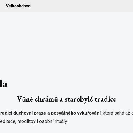
Velkoobchod
ledat
ADIDELNICE
POMŮCKY
VONNÉ TYČINKY
VŮNĚ & ES
la
Vůně chrámů a starobylé tradice
tradici duchovní praxe a posvátného vykuřování
, která sahá až
editace, modlitby i osobní rituály.