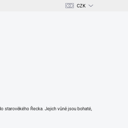
CZK
PRÁZDNÝ KOŠÍK
NÁKUPNÍ
KOŠÍK
ENCE
KRÁSA & DOMOV
KAMENY & KRYSTALY
 do starověkého Řecka. Jejich vůně jsou bohaté,