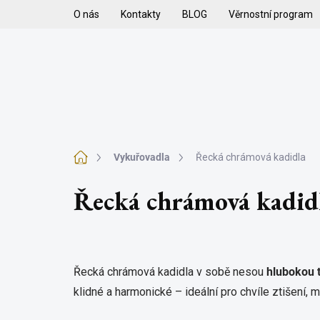
Přejít
O nás
Kontakty
BLOG
Věrnostní program
na
obsah
H
VYKUŘOVADLA
VYKUŘOVACÍ SMĚSI
K
Domů
Vykuřovadla
Řecká chrámová kadidla
Řecká chrámová kadid
Řecká chrámová kadidla v sobě nesou
hlubokou 
klidné a harmonické – ideální pro chvíle ztišení, m