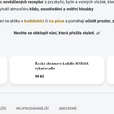
le
osvědčených receptur
z pryskyřic, bylin a vonných složek, kte
vytváří atmosféru
klidu, soustředění a vnitřní hloubky
.
ní na uhlíku v
kadidelnici
či
na pícce
a pomáhají
očistit prostor,
Nechte se obklopit vůní, která přežila staletí.
🌿
Řecké chrámové kadidlo MYRHA
vykuřovadlo
99 Kč
ŽŠÍ
NEJPRODÁVANĚJŠÍ
ABECEDNĚ