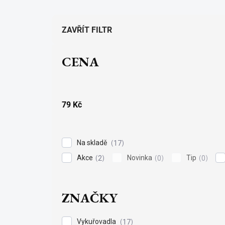
e
n
í
ZAVŘÍT FILTR
p
r
CENA
o
d
u
k
t
79
Kč
ů
Na skladě
17
Akce
Novinka
Tip
2
0
0
ZNAČKY
Vykuřovadla
17