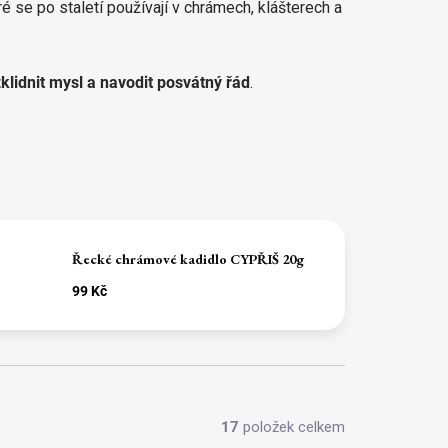
ré se po staletí používají v chrámech, klášterech a
 zklidnit mysl a navodit posvátný řád
.
Řecké chrámové kadidlo CYPŘIŠ 20g
99 Kč
17
položek celkem