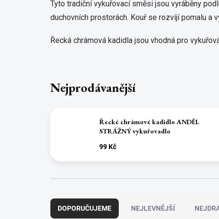
Tyto tradiční vykuřovací směsi jsou vyráběny pod
duchovních prostorách. Kouř se rozvíjí pomalu a 
Řecká chrámová kadidla jsou vhodná pro vykuřová
Nejprodávanější
Řecké chrámové kadidlo ANDĚL
STRÁŽNÝ vykuřovadlo
99 Kč
Ř
a
DOPORUČUJEME
NEJLEVNĚJŠÍ
NEJDRA
z