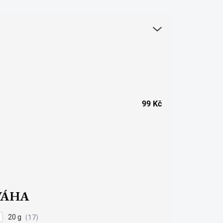
99
Kč
VÁHA
20 g
17