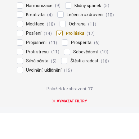
Harmonizace
Klidný spánek
9
5
Kreativita
Léčení a uzdravení
4
10
Meditace
Ochrana
10
11
Posílení
Pro lásku
14
17
Projasnění
Prosperita
11
6
Proti stresu
Sebevědomí
11
10
Silná očista
Štěstí a radost
5
16
Uvolnění, uklidnění
15
Položek k zobrazení:
17
VYMAZAT FILTRY