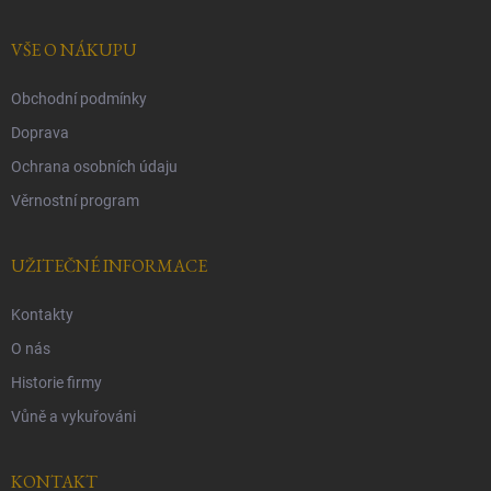
a
t
í
VŠE O NÁKUPU
Obchodní podmínky
Doprava
Ochrana osobních údaju
Věrnostní program
UŽITEČNÉ INFORMACE
Kontakty
O nás
Historie firmy
Vůně a vykuřováni
KONTAKT