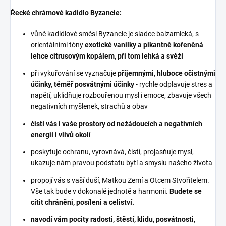
Řecké chrámové kadidlo Byzancie:
vůně kadidlové směsi Byzancie je sladce balzamická, s
orientálními tóny
exotické vanilky a pikantně kořeněná
lehce citrusovým kopálem, při tom lehká a svěží
při vykuřování se vyznačuje
příjemnými, hluboce očistnými
účinky, téměř posvátnými účinky
- rychle odplavuje stres a
napětí, uklidňuje rozbouřenou mysl i emoce, zbavuje všech
negativních myšlenek, strachů a obav
čistí vás i vaše prostory od nežádoucích a negativních
energií i vlivů okolí
poskytuje ochranu, vyrovnává, čistí, projasňuje mysl,
ukazuje nám pravou podstatu bytí a smyslu našeho života
propojí vás s vaší duší, Matkou Zemí a Otcem Stvořitelem.
Vše tak bude v dokonalé jednotě a harmonii.
Budete se
cítit chráněni, posíleni a celiství.
navodí vám pocity radosti, štěstí, klidu, posvátnosti,