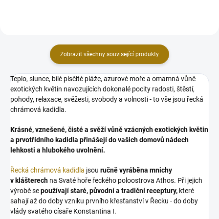
Zobrazit všechny související produkty
Teplo, slunce, bílé písčité pláže, azurové moře a omamná vůně
exotických květin navozujících dokonalé pocity radosti, štěstí,
pohody, relaxace, svěžesti, svobody a volnosti - to vše jsou řecká
chrámová kadidla.
Krásné, vznešené, čisté a svěží vůně vzácných exotických květin
a prvotřídního kadidla přinášejí do vašich domovů nádech
lehkosti a hlubokého uvolnění.
Řecká chrámová kadidla
jsou
ručně vyráběna mnichy
v klášterech
na Svaté hoře řeckého poloostrova Athos. Při jejich
výrobě se
používají staré, původní a tradiční receptury,
které
sahají až do doby vzniku prvního křesťanství v Řecku - do doby
vlády svatého císaře Konstantina I.