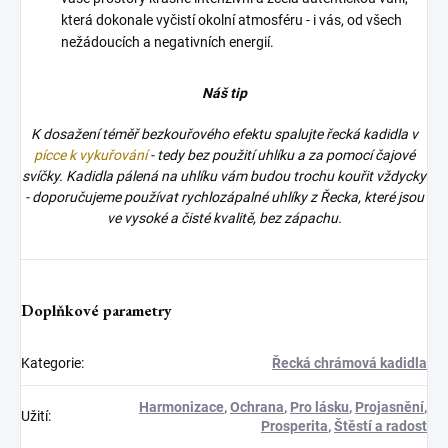
která dokonale vyčistí okolní atmosféru - i vás, od všech
nežádoucích a negativních energií.
Náš tip
K dosažení téměř bezkouřového efektu spalujte řecká kadidla v
pícce k vykuřování
- tedy bez použití uhlíku a za pomocí čajové
svíčky. Kadidla pálená na uhlíku vám budou trochu kouřit vždycky
- doporučujeme používat rychlozápalné uhlíky z Řecka, které jsou
ve vysoké a čisté kvalitě, bez zápachu.
Doplňkové parametry
Kategorie
:
Řecká chrámová kadidla
Harmonizace
,
Ochrana
,
Pro lásku
,
Projasnění
,
Užití
:
Prosperita
,
Štěstí a radost