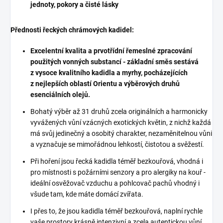
jednoty, pokory a čisté lásky
Přednosti řeckých chrámových kadidel:
Excelentní kvalita a prvotřídní řemeslné zpracování
použitých vonných substancí - základní směs sestává
z vysoce kvalitního kadidla a myrhy, pocházejících
z nejlepších oblastí Orientu a výběrových druhů
esenciálních olejů.
Bohatý výběr až 31 druhů zcela originálních a harmonicky
vyvážených vůní vzácných exotických květin, z nichž každá
má svůj jedinečný a osobitý charakter, nezaměnitelnou vůni
a vyznačuje se mimořádnou lehkostí, čistotou a svěžestí.
Při hoření jsou řecká kadidla téměř bezkouřová, vhodná i
pro místnosti s požárními senzory a pro alergiky na kouř -
ideální osvěžovač vzduchu a pohlcovač pachů vhodný i
všude tam, kde máte domácí zvířata.
I přes to, že jsou kadidla téměř bezkouřová, naplní rychle
vaše prostory krásně intenzivní a zcela autentickou vůní,