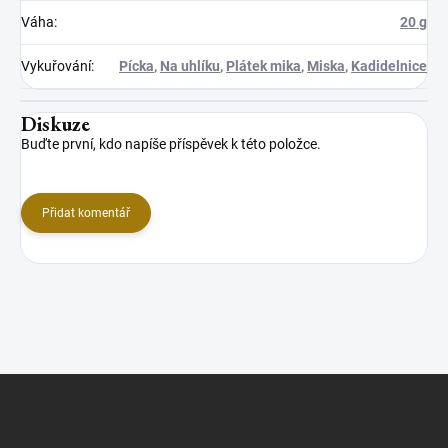
Váha
:
20 g
Vykuřování
:
Pícka
,
Na uhlíku
,
Plátek mika
,
Miska
,
Kadidelnice
Diskuze
Buďte první, kdo napíše příspěvek k této položce.
Přidat komentář
Z
á
p