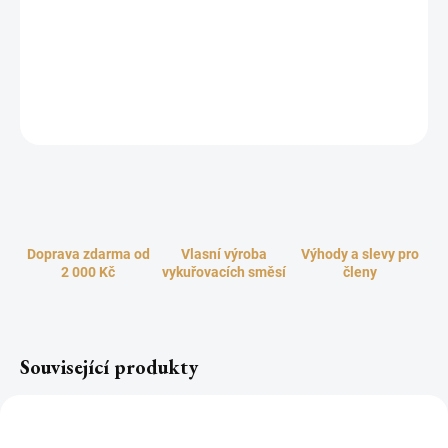
Tradiční vůně řeckého kadidla s orientálním nádechem sladké
vanilky vás dokonale propojí s Matkou Zemí a Otcem Stvořitelem.
Naplní vás posvátnou a čistou energií lásky, pocitu bezpečí,
hlubokého klidu a míru.
ZEPTAT SE
HLÍDAT
Doprava zdarma od
Vlasní výroba
Výhody a slevy pro
2 000 Kč
vykuřovacích směsí
členy
Související produkty