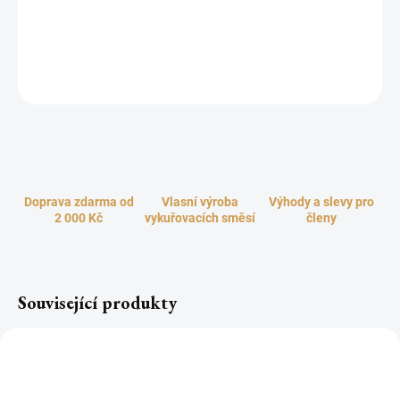
uzemňující kámen. Přináší vytrvalost a životní sílu. Pokud
pryskyřice, kousky dřeva a byliny nadrtíme v hmoždíři, mohou své
aroma plně rozvinout.
ZEPTAT SE
HLÍDAT
Doprava zdarma od
Vlasní výroba
Výhody a slevy pro
2 000 Kč
vykuřovacích směsí
členy
Související produkty