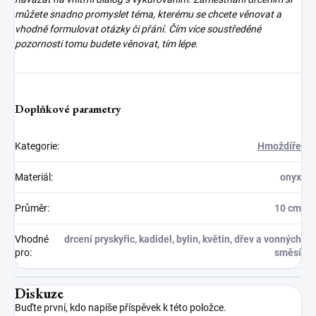
můžete snadno promyslet téma, kterému se chcete věnovat a
vhodně formulovat otázky či přání. Čím více soustředěné
pozornosti tomu budete věnovat, tím lépe.
Doplňkové parametry
Kategorie
:
Hmoždíře
Materiál
:
onyx
Průměr
:
10 cm
Vhodné
drcení pryskyřic, kadidel, bylin, květin, dřev a vonných
pro
:
směsí
Diskuze
Buďte první, kdo napíše příspěvek k této položce.