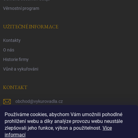
Věrnostní program
UŽITEČNÉ INFORMACE
Kontakty
O nás
Historie firmy
Vůně a vykuřováni
KONTAKT
obchod
@
vykurovadla.cz
+420 603 149 699
Používáme cookies, abychom Vám umožnili pohodlné
prohlížení webu a díky analýze provozu webu neustále
https://www.facebook.com/vykurovadla.cz/
zlepšovali jeho funkce, výkon a použitelnost.
Více
informací
https://www.instagram.com/vykurovadla.cz/