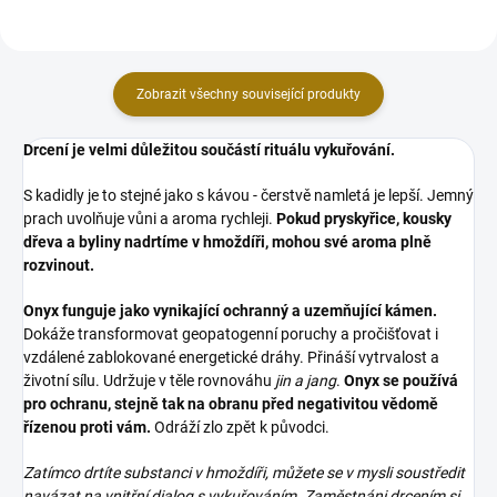
Zobrazit všechny související produkty
Drcení je velmi důležitou součástí rituálu vykuřování.
S kadidly je to stejné jako s kávou - čerstvě namletá je lepší. Jemný
prach uvolňuje vůni a aroma rychleji.
Pokud pryskyřice, kousky
dřeva a byliny nadrtíme v hmoždíři, mohou své aroma plně
rozvinout.
Onyx funguje jako vynikající ochranný a uzemňující kámen.
Dokáže transformovat geopatogenní poruchy a pročišťovat i
vzdálené zablokované energetické dráhy. Přináší vytrvalost a
životní sílu. Udržuje v těle rovnováhu
jin a jang
.
Onyx se používá
pro ochranu, stejně tak na obranu před negativitou vědomě
řízenou proti vám.
Odráží zlo zpět k původci.
Zatímco drtíte substanci v hmoždíři, můžete se v mysli soustředit
navázat na vnitřní dialog s vykuřováním. Zaměstnáni drcením si