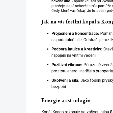
nového dne
. Zapalte kousek při výcho
prohřeje, dodá sebevědomí a pomůže vá
úkoly, které vás čekají. Je to ideální pr
Jak na vás fosilní kopál z Kon
Projasnění a koncentrace:
Pomáhá 
na podstatné cíle. Odstraňuje rozt
Podpora intuice a kreativity:
Otevír
napojení na vnitřní vedení.
Pozitivní vibrace:
Přirozeně zvedá n
prostoru energii naděje a prosperity
Ukotvení a síla:
Jako fosilní prysky
bezpečí.
Energie a astrologie
Kopál Kongo rezonuje se zářivou silou
S