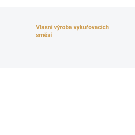
Vlasní výroba vykuřovacích
směsí
TOP