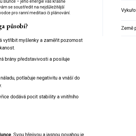
du slunce – jeho energie vás krásně
m se soustředit na nejdůležitější
Vykuřo
ůvodce pro ranní meditaci či plánování.
ga působí?
Země 
vytříbit myšlenky a zaměřit pozornost
ěkanost.
á brány představivosti a posiluje
áladu, potlačuje negativitu a vnáší do
.
řice dodává pocit stability a vnitřního
lunce
. Svou hřejivou a jasnou povahou je