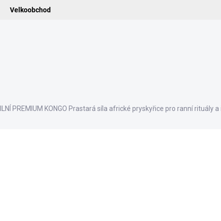
Velkoobchod
ledat
ADIDELNICE
POMŮCKY
VONNÉ TYČINKY
VŮNĚ & ES
ILNÍ PREMIUM KONGO
Prastará síla africké pryskyřice pro ranní rituály a 
ní
93 Kč
76,86 Kč bez DPH
Měrná
SKLADEM
cena:
−