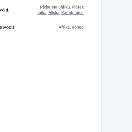
Pícka
,
Na uhlíku
,
Plátek
vání
:
mika
,
Miska
,
Kadidelnice
původu
:
Afrika
,
Kongo