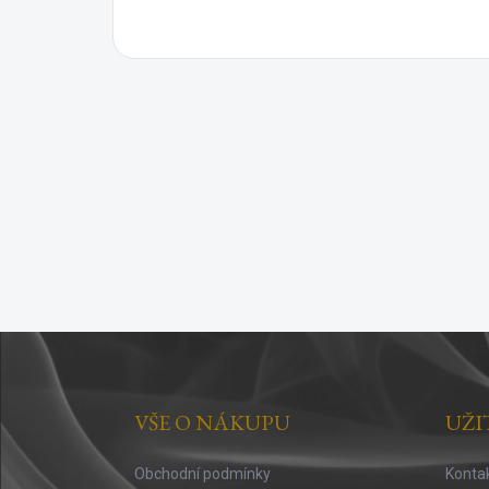
Z
á
p
a
VŠE O NÁKUPU
UŽI
t
í
Obchodní podmínky
Konta