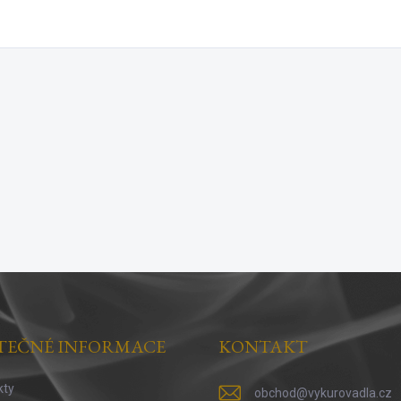
TEČNÉ INFORMACE
KONTAKT
kty
obchod
@
vykurovadla.cz