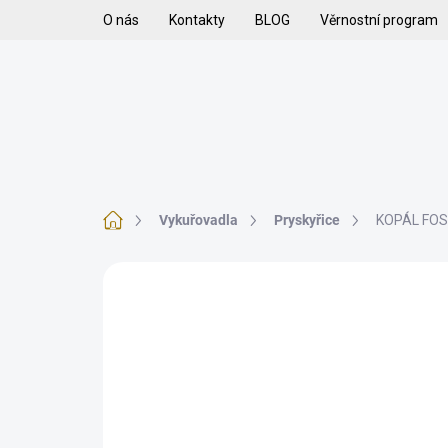
Přejít
O nás
Kontakty
BLOG
Věrnostní program
na
obsah
H
VYKUŘOVADLA
VYKUŘOVACÍ SMĚSI
K
Domů
Vykuřovadla
Pryskyřice
KOPÁL FOS
Neohodnoceno
Podrobnosti hodnoce