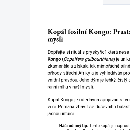
Kopál fosilní Kongo: Prasta
mysli
Dopřejte si rituál s pryskyřicí, která ne
Kongo
(
Copaifera guibourthiana
) je uni
zkameněla a získala tak mimořádně silné
přírody střední Afriky a je vyhledáván p
vnitřní pravdou. Jeho dým je lehký, čistý 
ranní mlhu v naší mysli.
Kopál Kongo je odedávna spojován s tvoř
věcí. Pomáhá zbavit se duševního balast
jasnou intuici.
Náš rodinný tip:
Tento kopál je napros