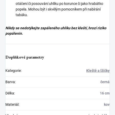
otáčení či posouvání uhlíku po korunce či jako hrabátko
popela. Mohou být i skvělým pomocníkem při nabírání
tabáku.
Nikdy se nedotýkejte zapáleného uhlíku bez kleští, hrozí riziko
popálenin.
Doplňkové parametry
Kategorie
:
Kleště a lžičky
Barva
:
černá
Délka
:
16 cm
Materiál
:
kov