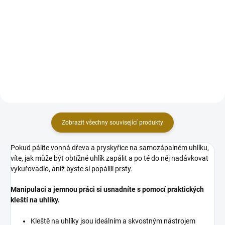
Vysoce kvalitní rychlozápalné
Vysoce kvalitní rychlozápalné
dřevěné uhlíky pro účely
dřevěné uhlíky pro účely
vykuřování a do vodních dýmek.
vykuřování a do vodních dýmek.
Praktické koutouče z přírodního
Praktické koutouče z přírodního
dřevěného uhlí snadno a rychle
dřevěného uhlí snadno a rychle
zapálíte pomocí zapalovače...
zapálíte pomocí zapalovače...
Zobrazit všechny související produkty
Pokud pálíte vonná dřeva a pryskyřice na samozápalném uhlíku,
víte, jak může být obtížné uhlík zapálit a po té do něj nadávkovat
vykuřovadlo, aniž byste si popálili prsty.
Manipulaci a jemnou práci si usnadníte s pomocí praktických
kleští na uhlíky.
Kleště na uhlíky jsou ideálním a skvostným nástrojem