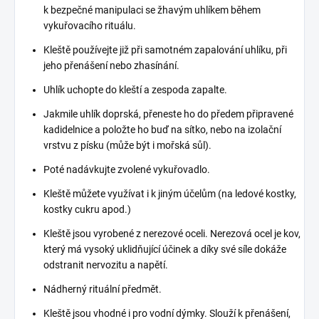
k bezpečné manipulaci se žhavým uhlíkem během
vykuřovacího rituálu.
Kleště používejte již při samotném zapalování uhlíku, při
jeho přenášení nebo zhasínání.
Uhlík uchopte do kleští a zespoda zapalte.
Jakmile uhlík doprská, přeneste ho do předem připravené
kadidelnice a položte ho buď na sítko, nebo na izolační
vrstvu z písku (může být i mořská sůl).
Poté nadávkujte zvolené vykuřovadlo.
Kleště můžete využívat i k jiným účelům (na ledové kostky,
kostky cukru apod.)
Kleště jsou vyrobené z nerezové oceli. Nerezová ocel je kov,
který má vysoký uklidňující účinek a díky své síle dokáže
odstranit nervozitu a napětí.
Nádherný rituální předmět.
Kleště jsou vhodné i pro vodní dýmky. Slouží k přenášení,