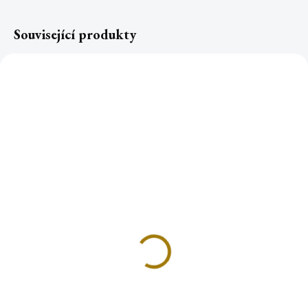
Související produkty
TOP
TOP
Rychlozápalné uhlíky
Rychlozápalné uhlíky
Řecko ø 2,7cm role (6
Řecko ø 2,7cm box
ks)
(20rolí,120ks)
23 Kč
311 Kč
Do košíku
Do košíku