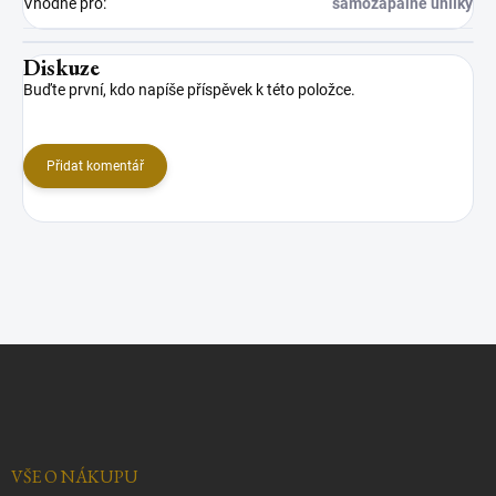
Vhodné pro
:
samozápalné uhlíky
Diskuze
Buďte první, kdo napíše příspěvek k této položce.
Přidat komentář
Z
á
p
a
t
í
VŠE O NÁKUPU