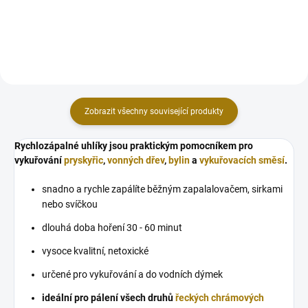
benzoe vydává při...
odolnost našich
středoevropských lesů. Při
vykuřování vytváří bohatý očistný
dým...
Zobrazit všechny související produkty
Rychlozápalné uhlíky jsou praktickým pomocníkem pro
vykuřování
pryskyřic
,
vonných dřev
,
bylin
a
vykuřovacích směsí
.
snadno a rychle zapálíte běžným zapalalovačem, sirkami
nebo svíčkou
dlouhá doba hoření 30 - 60 minut
vysoce kvalitní, netoxické
určené pro vykuřování a do vodních dýmek
ideální pro pálení všech druhů
řeckých chrámových