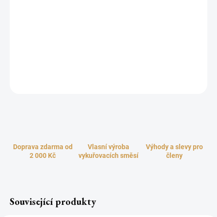
−
+
Přidat do košíku
Vysoce kvalitní rychlozápalné dřevěné uhlíky pro účely vykuřování
a do vodních dýmek. Praktické koutouče z přírodního dřevěného
uhlí snadno a rychle zapálíte pomocí zapalovače nebo čajové
svíčky. Vhodné pro pálení všech druhů kadidel, pryskyřic, vonných
směsí a vonných dřev.
ZEPTAT SE
HLÍDAT
Doprava zdarma od
Vlasní výroba
Výhody a slevy pro
2 000 Kč
vykuřovacích směsí
členy
Související produkty