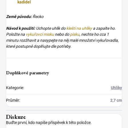
kadidel
Země původu:
Řecko
Návod k použití:
Uchopte uhlík do
kleští na uhlíky
a zapalte ho.
Položte na
vykuřovcí misku
nebo do
písku
, nechte ho cca 1
minutu rozžhavit a nasypejte na něj malé množství vykuřovadla,
které postupně doplňujte dle potřeby.
Doplňkové parametry
Kategorie
:
Uhlíky
Průměr
:
2,7 cm
Diskuze
Buďte první, kdo napíše příspěvek k této položce.