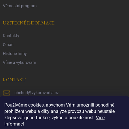
Věrnostní program
UŽITEČNÉ INFORMACE
Kontakty
O nás
Historie firmy
Vůně a vykuřováni
KONTAKT
obchod
@
vykurovadla.cz
+420 603 149 699
Používáme cookies, abychom Vám umožnili pohodlné
prohlížení webu a díky analýze provozu webu neustále
https://www.facebook.com/vykurovadla.cz/
zlepšovali jeho funkce, výkon a použitelnost.
Více
informací
https://www.instagram.com/vykurovadla.cz/