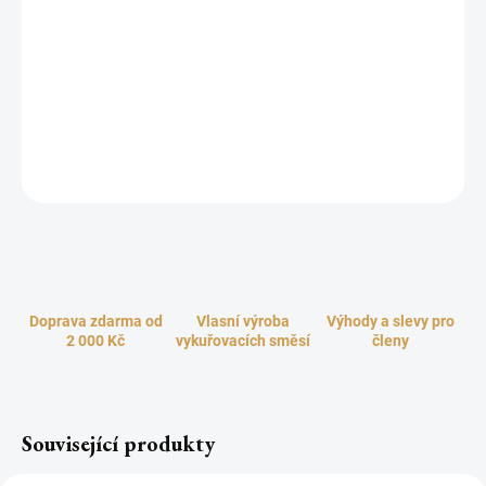
Měděné kleště jsou ideální pro snadnou manipulaci se
samozápalným uhlíkem. Pokud se chystáte pálit vykuřovadlo na
uhlíku, udělejte to stylově! Krásně gravírované kleště jsou
základním nástrojem pro bezpečné zacházení s rožhaveným
uhlíkem bez rizika popálení. Jsou vhodné pro uhlíky k vykuřování i
pro uhlíky do vodních dýmek.
ZEPTAT SE
HLÍDAT
Doprava zdarma od
Vlasní výroba
Výhody a slevy pro
2 000 Kč
vykuřovacích směsí
členy
Související produkty