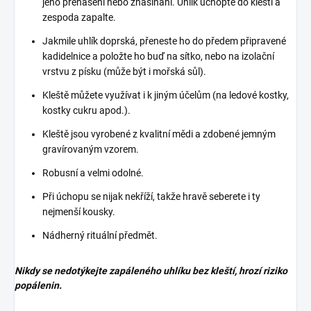
jeho přenášení nebo zhasínání. Uhlík uchopte do kleští a
zespoda zapalte.
Jakmile uhlík doprská, přeneste ho do předem připravené
kadidelnice a položte ho buď na sítko, nebo na izolační
vrstvu z písku (může být i mořská sůl).
Kleště můžete využívat i k jiným účelům (na ledové kostky,
kostky cukru apod.).
Kleště jsou vyrobené z kvalitní mědi a zdobené jemným
gravírovaným vzorem.
Robusní a velmi odolné.
Při úchopu se nijak nekříží, takže hravě seberete i ty
nejmenší kousky.
Nádherný rituální předmět.
Nikdy se nedotýkejte zapáleného uhlíku bez kleští, hrozí riziko
popálenin.