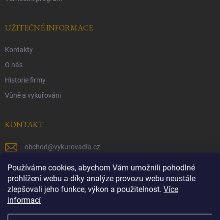
UŽITEČNÉ INFORMACE
Kontakty
O nás
Historie firmy
Vůně a vykuřováni
KONTAKT
obchod
@
vykurovadla.cz
+420 603 149 699
Používáme cookies, abychom Vám umožnili pohodlné
prohlížení webu a díky analýze provozu webu neustále
https://www.facebook.com/vykurovadla.cz/
zlepšovali jeho funkce, výkon a použitelnost.
Více
informací
https://www.instagram.com/vykurovadla.cz/