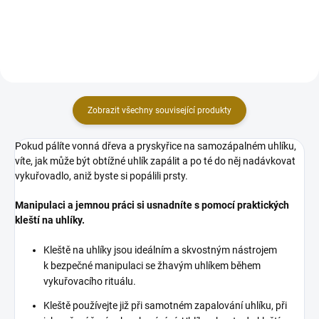
dřevěného uhlí snadno a rychle
dřevěného uhlí snadno a rychle
zapálíte pomocí zapalovače...
zapálíte pomocí zapalovače...
Zobrazit všechny související produkty
Pokud pálíte vonná dřeva a pryskyřice na samozápalném uhlíku,
víte, jak může být obtížné uhlík zapálit a po té do něj nadávkovat
vykuřovadlo, aniž byste si popálili prsty.
Manipulaci a jemnou práci si usnadníte s pomocí praktických
kleští na uhlíky.
Kleště na uhlíky jsou ideálním a skvostným nástrojem
k bezpečné manipulaci se žhavým uhlíkem během
vykuřovacího rituálu.
Kleště používejte již při samotném zapalování uhlíku, při