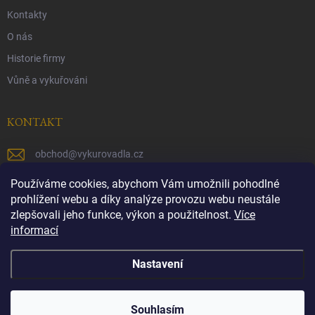
Kontakty
O nás
Historie firmy
Vůně a vykuřováni
KONTAKT
obchod
@
vykurovadla.cz
+420 603 149 699
Používáme cookies, abychom Vám umožnili pohodlné
prohlížení webu a díky analýze provozu webu neustále
https://www.facebook.com/vykurovadla.cz/
zlepšovali jeho funkce, výkon a použitelnost.
Více
informací
https://www.instagram.com/vykurovadla.cz/
Nastavení
Copyright 2026
Vykurovadla.cz
. Všechna práva vyhrazena.
Souhlasím