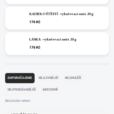
KADIDLO ŠTĚSTÍ - vykuřovací směs 20 g
176 Kč
LÁSKA - vykuřovací směs 20 g
176 Kč
Ř
a
DOPORUČUJEME
NEJLEVNĚJŠÍ
NEJDRAŽŠÍ
z
e
NEJPRODÁVANĚJŠÍ
ABECEDNĚ
n
í
24
položek celkem
p
r