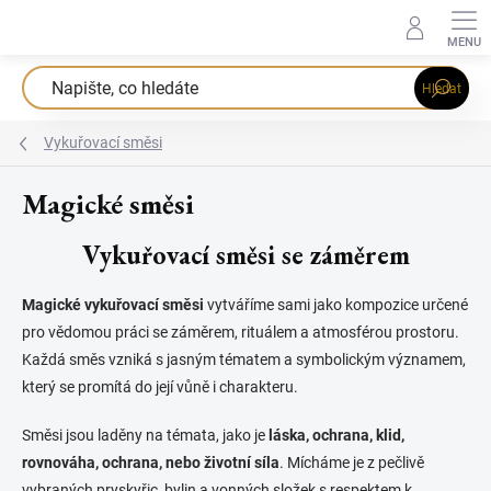
Přejít
na
obsah
Hledat
Vykuřovací směsi
Magické směsi
Vykuřovací směsi se záměrem
Magické vykuřovací směsi
vytváříme sami jako kompozice určené
pro vědomou práci se záměrem, rituálem a atmosférou prostoru.
Každá směs vzniká s jasným tématem a symbolickým významem,
který se promítá do její vůně i charakteru.
Směsi jsou laděny na témata, jako je
láska, ochrana, klid,
rovnováha, ochrana, nebo životní síla
. Mícháme je z pečlivě
vybraných pryskyřic, bylin a vonných složek s respektem k