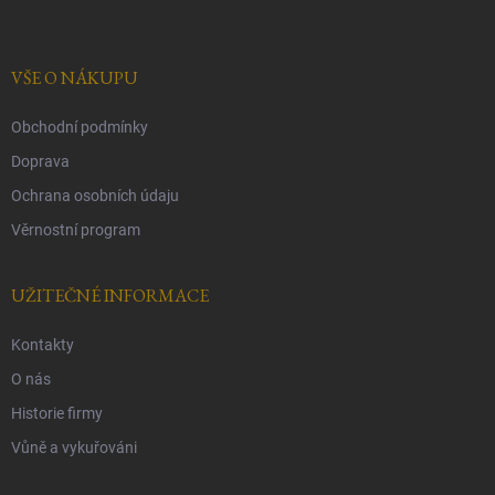
p
a
t
í
VŠE O NÁKUPU
Obchodní podmínky
Doprava
Ochrana osobních údaju
Věrnostní program
UŽITEČNÉ INFORMACE
Kontakty
O nás
Historie firmy
Vůně a vykuřováni