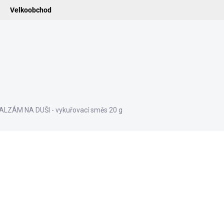
Velkoobchod
ledat
ADIDELNICE
POMŮCKY
VONNÉ TYČINKY
VŮNĚ & ES
ALZÁM NA DUŠI - vykuřovací směs 20 g
176 Kč
145,45 Kč bez DPH
Měrná
SKLADEM
cena:
−