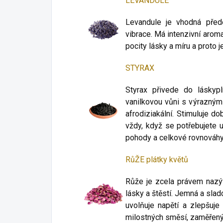
LEVANDULE
Levandule je vhodná přede
vibrace. Má intenzivní aromat
pocity lásky a míru a proto 
STYRAX
Styrax přivede do láskyp
vanilkovou vůni s výraznými
afrodiziakální. Stimuluje do
vždy, když se potřebujete u
pohody a celkové rovnováhy
RůŽE plátky květů
Růže je zcela právem nazýv
lásky a štěstí. Jemná a slad
uvolňuje napětí a zlepšuj
milostných směsí, zaměřenýc