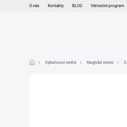
Přejít
O nás
Kontakty
BLOG
Věrnostní program
na
obsah
H
VYKUŘOVADLA
VYKUŘOVACÍ SMĚSI
K
Domů
Vykuřovací směsi
Magické směsi
B
2 hodnocení
Podrobnosti hodnocení