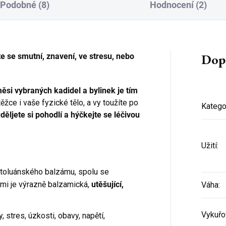
Podobné (8)
Hodnocení (2)
Dop
tite se smutní, znavení, ve stresu, nebo
si vybraných kadidel a bylinek je tím
ce i vaše fyzické tělo, a vy toužíte po
Katego
 uděljete si pohodlí a hýčkejte se léčivou
Přihlaste se k našemu
newsletteru a
sleva 150 Kč na
první nákup
je Vaše!
Užití
:
(Sleva platí při objednání nad 800 Kč)
toluánského balzámu, spolu se
mi je výrazně balzamická,
utěšující,
Váha
:
Vykuřo
y, stres, úzkosti, obavy, napětí,
CHCI SLEVU