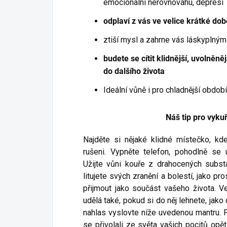
emocionální nerovnováhu, depresi
odplaví z vás ve velice krátké do
ztiší mysl a zahrne vás láskypln
budete se cítit klidnější, uvolněněj
do dalšího života
Ideální vůně i pro chladnější obdo
Náš tip pro vyku
Najděte si nějaké klidné místečko, k
rušeni. Vypněte telefon, pohodlně se
Užijte vůni kouře z drahocených subst
litujete svých zranění a bolestí, jako p
přijmout jako součást vašeho života. 
udělá také, pokud si do něj lehnete, jak
nahlas vyslovte níže uvedenou mantru. 
se přivolali ze světa vašich pocitů opě