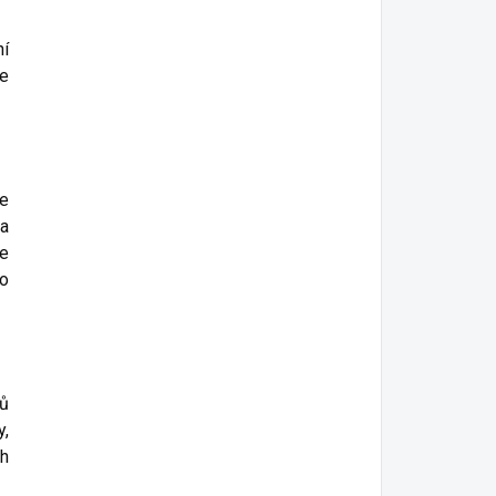
ní
je
ce
 a
te
do
lů
y,
ch