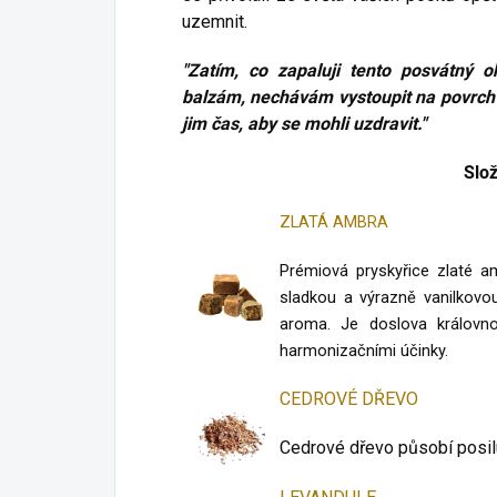
uzemnit.
"Zatím, co zapaluji tento posvátný 
balzám, nechávám vystoupit na povrch
jim čas, aby se mohli uzdravit."
Slo
ZLATÁ AMBRA
Prémiová pryskyřice zlaté a
sladkou a výrazně vanilkovou
aroma. Je doslova královno
harmonizačními účinky.
CEDROVÉ DŘEVO
Cedrové dřevo působí posilu