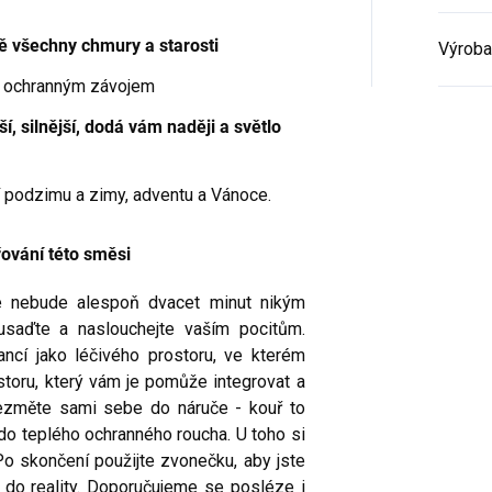
Potvrzením své e-mailové adresy přijímáte
bě všechny chmury a starosti
podmínky služby newsletter. Od této chvíle
Výroba
od nás budete dostávat obchodní
informace zasílané jako součást služby
ým ochranným závojem
newsletter, v souladu s přiloženými
podmínkami.
ší, silnější, dodá vám naději a světlo
Podrobný popis toho, jak chráníme a
zpracováváme Vaše osobní údaje, jakož i
informace o Vašich právech naleznete v
bí podzimu a zimy, adventu a Vánoce.
našich podmínkách ochrany
soukromí.
Zásady zpracování osobních
údajů
řování této směsi
de nebude alespoň dvacet minut nikým
 usaďte a naslouchejte vaším pocitům.
ancí jako léčivého prostoru, ve kterém
rostoru, který vám je pomůže integrovat a
Vezměte sami sebe do náruče - kouř to
o do teplého ochranného roucha. U toho si
Po skončení použijte zvonečku, aby jste
t do reality. Doporučujeme se posléze i