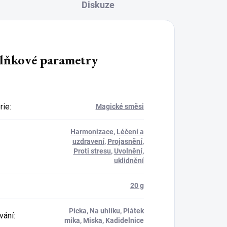
Diskuze
lňkové parametry
rie
:
Magické směsi
Harmonizace
,
Léčení a
uzdravení
,
Projasnění
,
Proti stresu
,
Uvolnění,
uklidnění
20 g
Pícka, Na uhlíku, Plátek
vání
:
mika, Miska, Kadidelnice