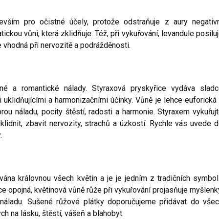
vším pro očistné účely, protože odstraňuje z aury negativ
ickou vůni, která zklidňuje. Též, při vykuřování, levandule posilu
je vhodná při nervozitě a podrážděnosti.
lné a romantické nálady. Styraxová pryskyřice vydáva slad
 uklidňujícími a harmonizačními účinky. Vůně je lehce euforická
brou náladu, pocity štěstí, radosti a harmonie. Styraxem vykuřuj
klidnit, zbavit nervozity, strachů a úzkostí. Rychle vás uvede 
.
ána královnou všech květin a je je jedním z tradičních symbo
ce opojná, květinová vůně růže při vykuřování projasňuje myšlenk
e náladu. Sušené růžové plátky doporučujeme přidávat do vše
h na lásku, štěstí, vášeň a blahobyt.