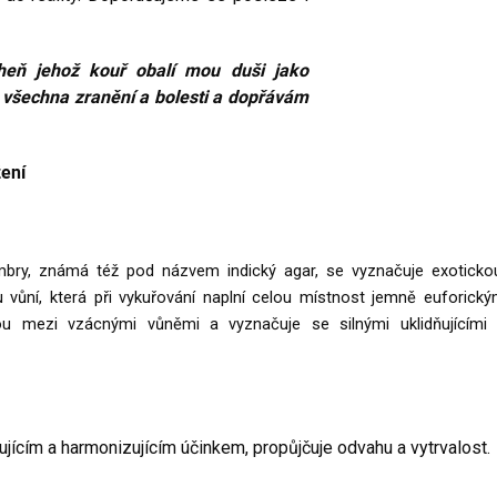
oheň jehož kouř obalí mou duši jako
 všechna zranění a bolesti a dopřávám
žení
mbry, známá též pod názvem indický agar, se vyznačuje exoticko
 vůní, která při vykuřování naplní celou místnost jemně euforick
u mezi vzácnými vůněmi a vyznačuje se silnými uklidňujícími
jícím a harmonizujícím účinkem, propůjčuje odvahu a vytrvalost.