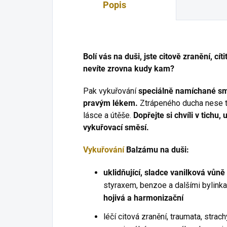
Popis
Bolí vás na duši, jste citově zranění, cí
nevíte zrovna kudy kam?
Pak vykuřování
speciálně namíchané smě
pravým lékem.
Ztrápeného ducha nese těž
lásce a útěše.
Dopřejte si chvíli v tichu,
vykuřovací směsí.
Vykuřování
Balzámu na duši:
uklidňující, sladce vanilková vůně
styraxem, benzoe a dalšími bylinka
hojivá a harmonizační
léčí citová zranění, traumata, strach