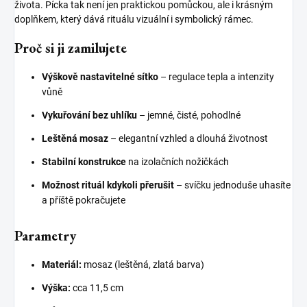
života. Pícka tak není jen praktickou pomůckou, ale i krásným
doplňkem, který dává rituálu vizuální i symbolický rámec.
Proč si ji zamilujete
Výškově nastavitelné sítko
– regulace tepla a intenzity
vůně
Vykuřování bez uhlíku
– jemné, čisté, pohodlné
Leštěná mosaz
– elegantní vzhled a dlouhá životnost
Stabilní konstrukce
na izolačních nožičkách
Možnost rituál kdykoli přerušit
– svíčku jednoduše uhasíte
a příště pokračujete
Parametry
Materiál:
mosaz (leštěná, zlatá barva)
Výška:
cca 11,5 cm