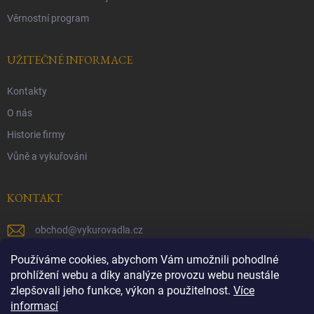
Věrnostní program
UŽITEČNÉ INFORMACE
Kontakty
O nás
Historie firmy
Vůně a vykuřováni
KONTAKT
obchod
@
vykurovadla.cz
+420 603 149 699
Používáme cookies, abychom Vám umožnili pohodlné
prohlížení webu a díky analýze provozu webu neustále
https://www.facebook.com/vykurovadla.cz/
zlepšovali jeho funkce, výkon a použitelnost.
Více
informací
https://www.instagram.com/vykurovadla.cz/