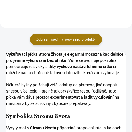
Zobrazit všechny související produkty
Vykuřovací pícka Strom života
je elegantní mosazná kadidelnice
pro
jemné vykuřování bez uhlíku
. Vůně se uvolňuje pozvolna
pomocí čajové svíčky a díky
výškově nastavitelnému sítku
si
můžete nastavit přesně takovou intenzitu, která vám vyhovuje.
Některé byliny potřebují větší odstup od plamene, jiné naopak
snesou více tepla – stejně tak pryskyřice reagují odlišně. Tato
pícka vám dává prostor
experimentovat a ladit vykuřování na
míru
, aniž by se suroviny zbytečně přepalovaly.
Symbolika Stromu života
Vyrytý motiv
Stromu života
připomíná propojení, růst a koloběh