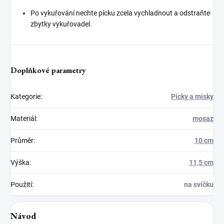
Po vykuřování nechte pícku zcela vychladnout a odstraňte
zbytky vykuřovadel.
Doplňkové parametry
Kategorie
:
Pícky a misky
Materiál
:
mosaz
Průměr
:
10 cm
Výška
:
11,5 cm
Použití
:
na svíčku
Návod