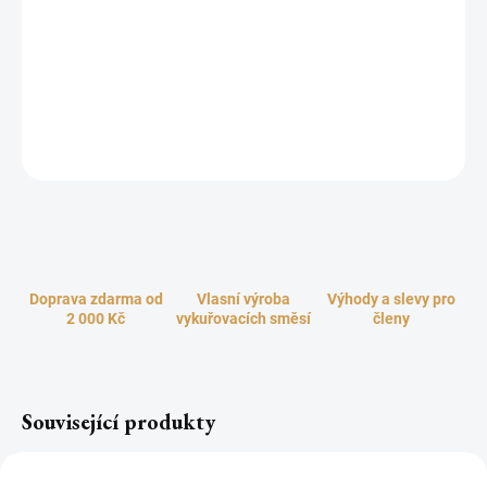
Výškově nastavitelná vykuřovací pícka (kadidelnice) z leštěné
mosazi s motivem Stromu života
umožňuje jemné vykuřování na
čajové svíčce bez uhlíku. Díky nastavitelnému sítku si snadno
zvolíte intenzitu i vzdálenost vykuřovadla od plamene podle typu
bylin či pryskyřice.
ZEPTAT SE
HLÍDAT
Doprava zdarma od
Vlasní výroba
Výhody a slevy pro
2 000 Kč
vykuřovacích směsí
členy
Související produkty