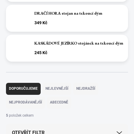
DRAČÍ HORA stojan na tekoucí dým
349 Kč
KASKÁDOVÉ JEZÍRKO stojánek na tekoucí dým
245 Kč
Ř
a
DOPORUČUJEME
NEJLEVNĚJŠÍ
NEJDRAŽŠÍ
z
e
NEJPRODÁVANĚJŠÍ
ABECEDNĚ
n
í
5
položek celkem
p
r
OTEVŘÍT FILTR
o