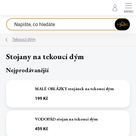
Přejít
na
obsah
Hledat
Tekoucí dým
Stojany na tekoucí dým
Nejprodávanější
MALÉ OBLÁZKY stojánek na tekoucí dým
199 Kč
VODOPÁD stojan na tekoucí dým
459 Kč