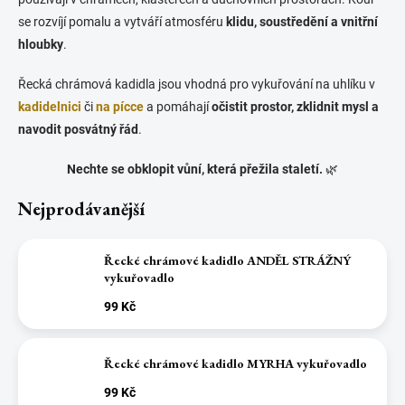
se rozvíjí pomalu a vytváří atmosféru
klidu, soustředění a vnitřní
hloubky
.
Řecká chrámová kadidla jsou vhodná pro vykuřování na uhlíku v
kadidelnici
či
na pícce
a pomáhají
očistit prostor, zklidnit mysl a
navodit posvátný řád
.
Nechte se obklopit vůní, která přežila staletí.
🌿
Nejprodávanější
Řecké chrámové kadidlo ANDĚL STRÁŽNÝ
vykuřovadlo
99 Kč
Řecké chrámové kadidlo MYRHA vykuřovadlo
99 Kč