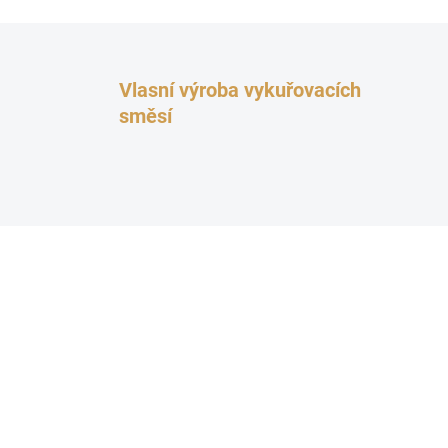
Vlasní výroba vykuřovacích
směsí
TOP