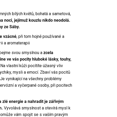
mných bílých květů, bohatá a sametová,
a noci, jejímuž kouzlu nikdo neodolá.
ny ze Sáby.
ce vzácné
, při tom hojně používané a
i a aromaterapii
 obejme svou smyslnou a
zcela
ine ve vás pocity hluboké lásky, touhy,
Na vlastní kůži pocítíte úžasný vliv
ychiky, mysli a emocí. Zbaví vás pocitů
. Je vynikající na všechny problémy
ervózní a vyčerpané osoby, při pocitech
a zlé energie a nahradit je zářivým
m.
Vyvolává smyslnost a otevírá mysl k
Pomůže vám spojit se s vaším pravým