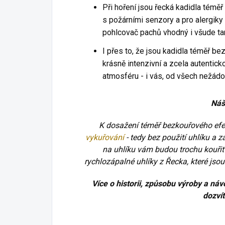
Při hoření jsou řecká kadidla téměř
s požárními senzory a pro alergiky
pohlcovač pachů vhodný i všude ta
I přes to, že jsou kadidla téměř be
krásně intenzivní a zcela autenticko
atmosféru - i vás, od všech nežádou
Náš
K dosažení téměř bezkouřového efek
vykuřování
- tedy bez použití uhlíku a 
na uhlíku vám budou trochu kouři
rychlozápalné uhlíky z Řecka, které jsou
Více o historii, způsobu výroby a ná
dozví