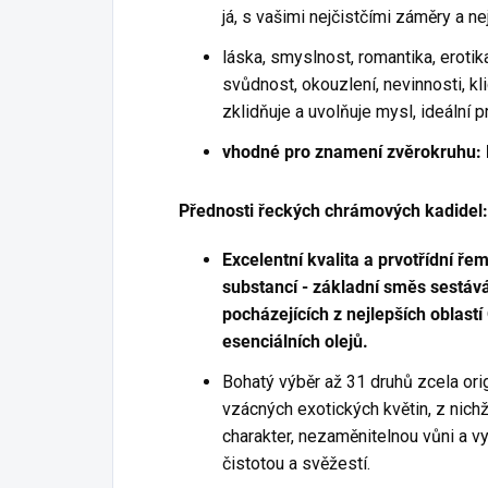
já, s vašimi nejčistčími záměry a n
láska, smyslnost, romantika, erotik
svůdnost, okouzlení, nevinnosti, k
zklidňuje a uvolňuje mysl, ideální 
vhodné pro znamení zvěrokruhu: Ry
Přednosti řeckých chrámových kadidel:
Excelentní kvalita a prvotřídní ř
substancí - základní směs sestává
pocházejících z nejlepších oblast
esenciálních olejů.
Bohatý výběr až 31 druhů zcela ori
vzácných exotických květin, z nich
charakter, nezaměnitelnou vůni a v
čistotou a svěžestí.