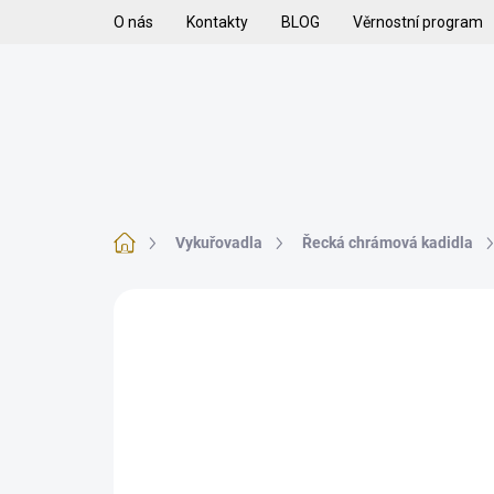
Přejít
O nás
Kontakty
BLOG
Věrnostní program
na
obsah
H
VYKUŘOVADLA
VYKUŘOVACÍ SMĚSI
K
Domů
Vykuřovadla
Řecká chrámová kadidla
Neohodnoceno
Podrobnosti hodnoce