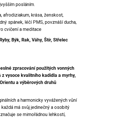
ejvyšším posláním.
a, afrodiziakum, krása, ženskost,
lidný spánek, léčí PMS, povznáší ducha,
pro cvičení a meditace
by, Býk, Rak, Váhy, Štír, Střelec
emeslné zpracování použitých vonných
 z vysoce kvalitního kadidla a myrhy,
í Orientu a výběrových druhů
ginálních a harmonicky vyvážených vůní
ž každá má svůj jedinečný a osobitý
yznačuje se mimořádnou lehkostí,