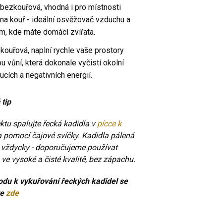
 bezkouřová, vhodná i pro místnosti
 na kouř - ideální osvěžovač vzduchu a
m, kde máte domácí zvířata.
zkouřová, naplní rychle vaše prostory
u vůní, která dokonale vyčistí okolní
cích a negativních energií.
 tip
tu spalujte řecká kadidla v
pícce k
za pomocí čajové svíčky. Kadidla pálená
t vždycky - doporučujeme používat
 ve vysoké a čisté kvalitě, bez zápachu.
vodu k vykuřování řeckých kadidel se
te
zde