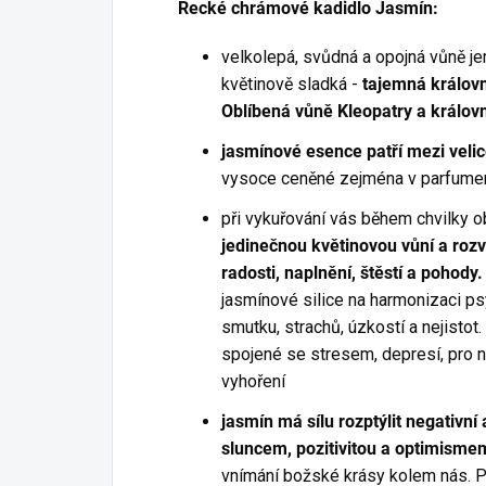
Řecké chrámové kadidlo Jasmín:
velkolepá, svůdná a opojná vůně je
květinově sladká -
tajemná královn
Oblíbená vůně Kleopatry a králov
jasmínové esence patří mezi veli
vysoce ceněné zejména v parfumeri
při vykuřování vás během chvilky
jedinečnou květinovou vůní a rozv
radosti, naplnění, štěstí a pohody.
jasmínové silice na harmonizaci ps
smutku, strachů, úzkostí a nejistot
spojené se stresem, depresí, pro n
vyhoření
jasmín má sílu rozptýlit negativní 
sluncem, pozitivitou a optimisme
vnímání božské krásy kolem nás. 