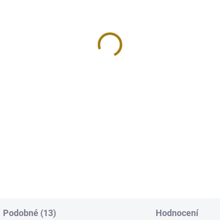
řovací miska z mosazi
Rychlozápalné uhlíky Ř
á
ø 3,3cm box (10rolí,100
 Kč
372 Kč
Do košíku
Do košíku
 mosazná miska ve zlaté
Vysoce kvalitní rychlozápalné
, se síťovou mřížkou. Vhodná k
dřevěné uhlíky pro účely vykuř
í všech druhů vykuřovadel.
a do vodních dýmek. Praktické
ování na uhlíku všech druhů
koutouče z přírodního dřevěné
ovadel.
uhlí snadno a rychle zapálíte 
zapalovače...
Podobné (13)
Hodnocení