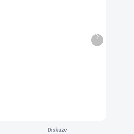
ecko
Rychlozápalné uhlíky Řecko
ks)
ø 2,7cm role (6 ks)
Další
produkt
23 Kč
Do košíku
Vysoce kvalitní rychlozápalné
ování
dřevěné uhlíky pro účely vykuřování
a do vodních dýmek. Praktické
ho
koutouče z přírodního dřevěného
pomocí
uhlí snadno a rychle zapálíte pomocí
zapalovače...
Diskuze