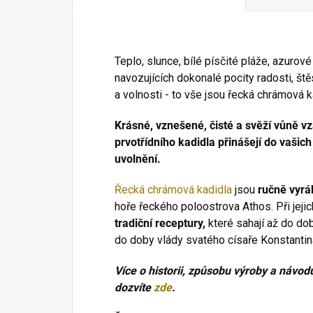
Teplo, slunce, bílé písčité pláže, azuro
navozujících dokonalé pocity radosti, ště
a volnosti - to vše jsou řecká chrámová k
Krásné, vznešené, čisté a svěží vůně v
prvotřídního kadidla přinášejí do vaši
uvolnění.
Řecká chrámová kadidla
jsou
ručně vyrá
hoře řeckého poloostrova Athos. Při jeji
tradiční receptury,
které sahají až do do
do doby vlády svatého císaře Konstantina
Více o historii, způsobu výroby a návod
dozvíte
zde
.