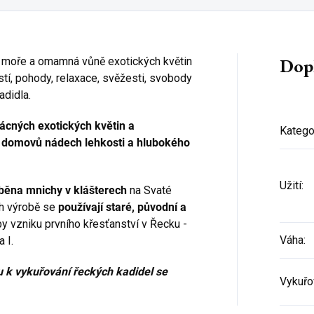
Dop
vé moře a omamná vůně exotických květin
stí, pohody, relaxace, svěžesti, svobody
adidla.
zácných exotických květin a
Katego
ch domovů nádech lehkosti a hlubokého
Užití
:
běna mnichy v klášterech
na Svaté
ch výrobě se
používají staré, původní a
by vzniku prvního křesťanství v Řecku -
Váha
:
 I.
u k vykuřování řeckých kadidel se
Vykuřo