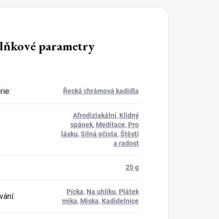
lňkové parametry
rie
:
Řecká chrámová kadidla
Afrodiziakální
,
Klidný
spánek
,
Meditace
,
Pro
lásku
,
Silná očista
,
Štěstí
a radost
20 g
Pícka
,
Na uhlíku
,
Plátek
vání
:
mika
,
Miska
,
Kadidelnice