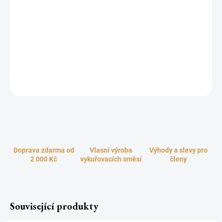
−
+
Přidat do košíku
Vysoce kvalitní rychlozápalné dřevěné uhlíky pro účely vykuřování
a do vodních dýmek. Praktické koutouče z přírodního dřevěného
uhlí snadno a rychle zapálíte pomocí zapalovače nebo čajové
svíčky. Vhodné pro pálení všech druhů kadidel, pryskyřic, vonných
směsí a vonných dřev.
ZEPTAT SE
HLÍDAT
Doprava zdarma od
Vlasní výroba
Výhody a slevy pro
2 000 Kč
vykuřovacích směsí
členy
Související produkty