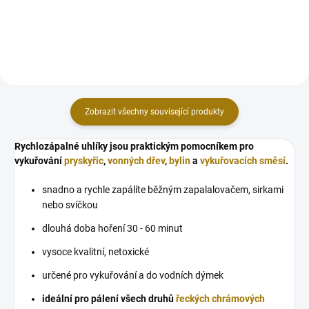
známý svou příjemně teplou a...
aromatická pryskyřice z Mexika,
obohacená o kousky vzácného
Palo Santa. Toto „nebeské
vykuřovadlo“ je...
Zobrazit všechny související produkty
Rychlozápalné uhlíky jsou praktickým pomocníkem pro
vykuřování
pryskyřic
,
vonných dřev
,
bylin
a
vykuřovacích směsí
.
snadno a rychle zapálíte běžným zapalalovačem, sirkami
nebo svíčkou
dlouhá doba hoření 30 - 60 minut
vysoce kvalitní, netoxické
určené pro vykuřování a do vodních dýmek
ideální pro pálení všech druhů
řeckých chrámových