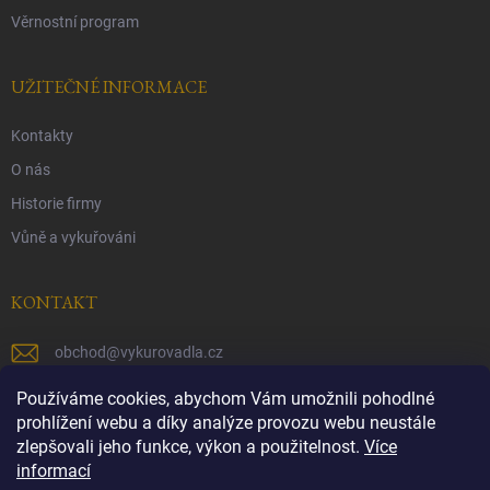
Věrnostní program
UŽITEČNÉ INFORMACE
Kontakty
O nás
Historie firmy
Vůně a vykuřováni
KONTAKT
obchod
@
vykurovadla.cz
+420 603 149 699
Používáme cookies, abychom Vám umožnili pohodlné
prohlížení webu a díky analýze provozu webu neustále
https://www.facebook.com/vykurovadla.cz/
zlepšovali jeho funkce, výkon a použitelnost.
Více
informací
https://www.instagram.com/vykurovadla.cz/