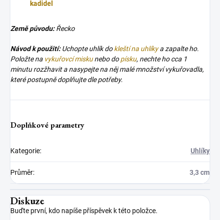
kadidel
Země původu:
Řecko
Návod k použití:
Uchopte uhlík do
kleští na uhlíky
a zapalte ho.
Položte na
vykuřovcí misku
nebo do
písku
, nechte ho cca 1
minutu rozžhavit a nasypejte na něj malé množství vykuřovadla,
které postupně doplňujte dle potřeby.
Doplňkové parametry
Kategorie
:
Uhlíky
Průměr
:
3,3 cm
Diskuze
Buďte první, kdo napíše příspěvek k této položce.