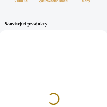
2 000 Kč
vykuřovacích směsí
členy
Související produkty
TOP
TOP
Rychlozápalné uhlíky
Rychlozápalné uhlíky
Řecko ø 2,7cm role (6
Řecko ø 2,7cm box
ks)
(20rolí,120ks)
23 Kč
311 Kč