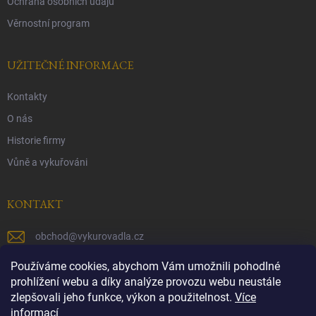
Ochrana osobních údaju
Věrnostní program
UŽITEČNÉ INFORMACE
Kontakty
O nás
Historie firmy
Vůně a vykuřováni
KONTAKT
obchod
@
vykurovadla.cz
+420 603 149 699
Používáme cookies, abychom Vám umožnili pohodlné
prohlížení webu a díky analýze provozu webu neustále
https://www.facebook.com/vykurovadla.cz/
zlepšovali jeho funkce, výkon a použitelnost.
Více
informací