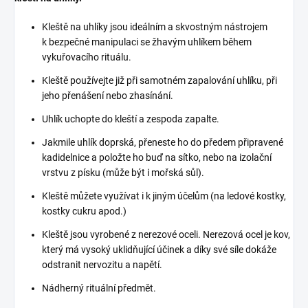
Kleště na uhlíky jsou ideálním a skvostným nástrojem
k bezpečné manipulaci se žhavým uhlíkem během
vykuřovacího rituálu.
Kleště používejte již při samotném zapalování uhlíku, při
jeho přenášení nebo zhasínání.
Uhlík uchopte do kleští a zespoda zapalte.
Jakmile uhlík doprská, přeneste ho do předem připravené
kadidelnice a položte ho buď na sítko, nebo na izolační
vrstvu z písku (může být i mořská sůl).
Kleště můžete využívat i k jiným účelům (na ledové kostky,
kostky cukru apod.)
Kleště jsou vyrobené z nerezové oceli. Nerezová ocel je kov,
který má vysoký uklidňující účinek a díky své síle dokáže
odstranit nervozitu a napětí.
Nádherný rituální předmět.