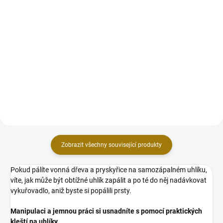
Do košíku
Do košíku
Vysoce kvalitní rychlozápalné
Vysoce kvalitní rychlozápalné
dřevěné uhlíky pro účely
dřevěné uhlíky pro účely
vykuřování a do vodních dýmek.
vykuřování a do vodních dýmek.
Praktické koutouče z přírodního
Praktické koutouče z přírodního
dřevěného uhlí snadno a rychle
dřevěného uhlí snadno a rychle
zapálíte pomocí zapalovače...
zapálíte pomocí zapalovače...
Zobrazit všechny související produkty
Pokud pálíte vonná dřeva a pryskyřice na samozápalném uhlíku,
víte, jak může být obtížné uhlík zapálit a po té do něj nadávkovat
vykuřovadlo, aniž byste si popálili prsty.
Manipulaci a jemnou práci si usnadníte s pomocí praktických
kleští na uhlíky.