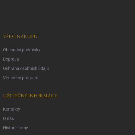
Z
á
p
a
t
í
VŠE O NÁKUPU
Obchodní podmínky
Doprava
Ochrana osobních údaju
Věrnostní program
UŽITEČNÉ INFORMACE
Kontakty
O nás
Historie firmy