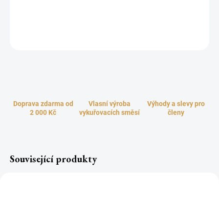
Ručně lisované, přírodní uhlíky z bylinek pro snadné vykuřování
kadidel, pryskyřic, bylin, vonných dřev a směsí.
ZEPTAT SE
HLÍDAT
Doprava zdarma od
Vlasní výroba
Výhody a slevy pro
2 000 Kč
vykuřovacích směsí
členy
Související produkty