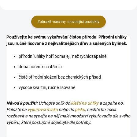
Zobrazit všechny související produkty
Používejte ke svému vykuřování čistou přírodu! Přírodní uhlíky
jsou ručně lisované z nejkvalitnějších dřev a sušených bylinek.
přírodní uhlíky hoří pomaleji, než rychlozápalné
doba hoření cca 45min
čistě přírodní složení bez chemických přísad
vysoce kvalitní, ručně lisované
Návod k použití:
Uchopte uhlík do
kleští na uhlíky
a zapalte ho.
Položte na
vykuřovcí misku
nebo do
písku
, nechte ho zcela
rozžhavit a nasypejte na něj malé množství vykuřovadla dle svého
výběru, které postupně doplňujte dle potřeby.